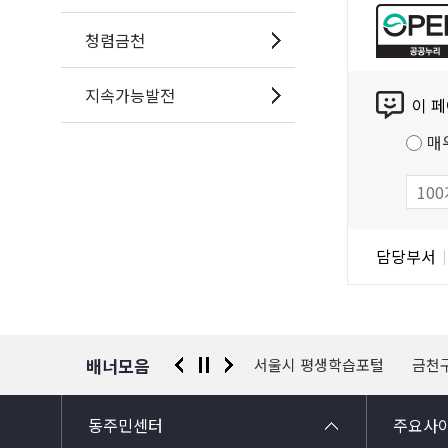
공
누
청렴금천
리
콘
공
지속가능발전
이 
텐
공
츠
저
매
만
작
족
물
도
조
담
담당부서
사
당
자
정
보
배너모음
 신고센터
경찰청 유실물 통합포털
서울시 평생학습포털
금천
동주민센터
주요사