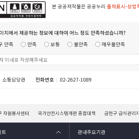
본 공공저작물은 공공누리
출처표시-상업
페이지에서 제공하는 정보에 대하여 어느 정도 만족하셨습니까?
우 만족
만족
보통
불만족
매우불만족
소통담당관
전화번호
02-2627-1089
구 자원봉사센터
국가안전시스템개편 종합대책
금천구 급식관리
이트
관내주요기관