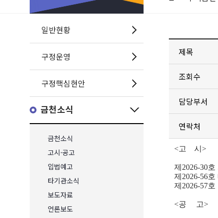
일반현황
제목
구정운영
조회수
구정핵심현안
담당부서
금천소식
연락처
금천소식
<고 시>
고시·공고
입법예고
제2026-3
제2026-
타기관소식
제2026-5
보도자료
<공 고>
언론보도