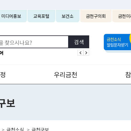
본문 바로가기
미디어홍보
교육포털
보건소
금천구의회
금천미
금천소식
알림문자받기
어
정
우리금천
구보
금천소식
금천구보