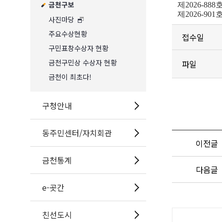
금천구보
제2026-8
제2026-
사진마당
주요수상현황
접수일
구민표창수상자 현황
금천구민상 수상자 현황
파일
금천이 최초다!
구청안내
동주민센터/자치회관
이전글
금천통계
다음글
e-곳간
공
친선도시