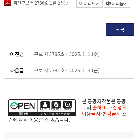
금천구보 제2786호(1월 2일).pdf
미리보기
미리듣기
목록
이전글
구보 제2785호 - 2025. 1. 1.(수)
다음글
구보 제2787호 - 2025. 1. 3.(금)
공
공
본 공공저작물은 공공
누
누리
출처표시-상업적
이용금지-변경금지
조
리
건에 따라 이용할 수 있습니다.
공
공
콘