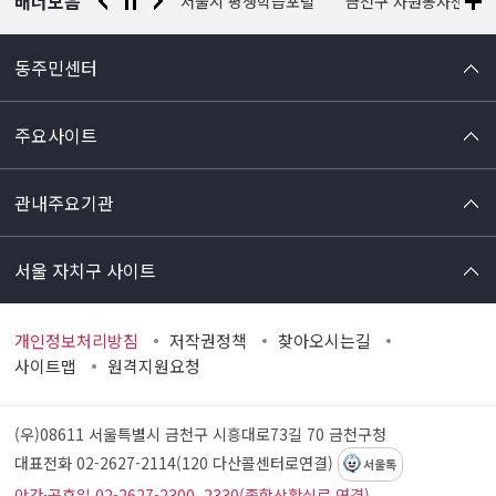
배너모음
경찰청 유실물 통합포털
서울시 평생학습포털
금천구 자원봉사센터
동주민센터
주요사이트
관내주요기관
서울 자치구 사이트
개인정보처리방침
저작권정책
찾아오시는길
사이트맵
원격지원요청
(우)08611 서울특별시 금천구 시흥대로73길 70
금천구청
대표전화 02-2627-2114(120 다산콜센터로연결)
서울톡
야간·공휴일 02-2627-2300, 2330(종합상황실로 연결)