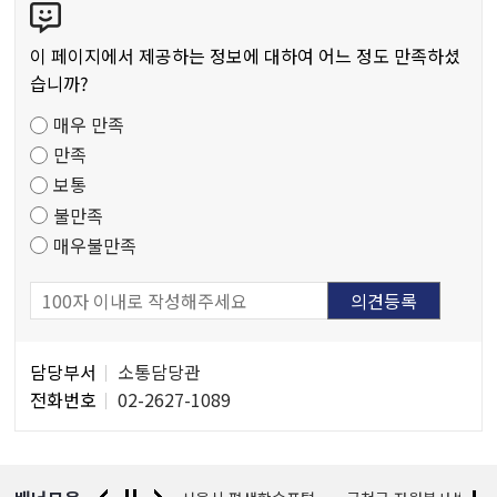
저
텐
작
츠
물
이 페이지에서 제공하는 정보에 대하여 어느 정도 만족하셨
만
습니까?
족
매우 만족
도
만족
조
보통
사
불만족
매우불만족
담
담당부서
소통담당관
당
전화번호
02-2627-1089
자
정
보