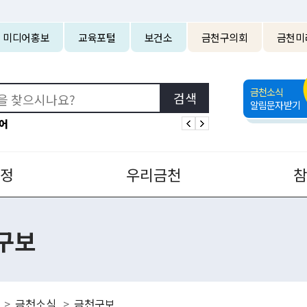
본문 바로가기
미디어홍보
교육포털
보건소
금천구의회
금천미
금천소식
알림문자받기
어
정
우리금천
구보
금천소식
금천구보