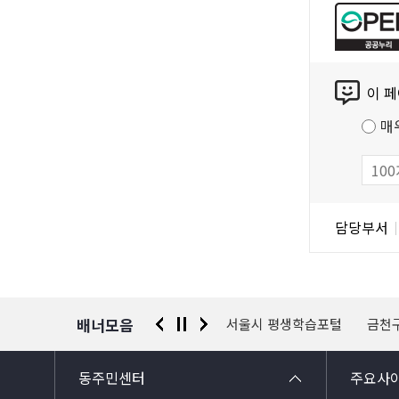
공
누
리
콘
공
이 
텐
공
츠
저
매
만
작
족
물
도
조
담
담당부서
사
당
자
정
보
배너모음
 신고센터
경찰청 유실물 통합포털
서울시 평생학습포털
금천
동주민센터
주요사