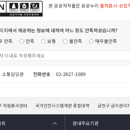
본 공공저작물은 공공누리
출처표시-상업
페이지에서 제공하는 정보에 대하여 어느 정도 만족하셨습니까?
우 만족
만족
보통
불만족
매우불만족
소통담당관
전화번호
02-2627-1089
구 자원봉사센터
국가안전시스템개편 종합대책
금천구 급식관리
이트
관내주요기관