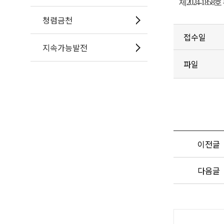
제
2024-1858
호
청렴금천
접수일
지속가능발전
파일
이전글
다음글
공