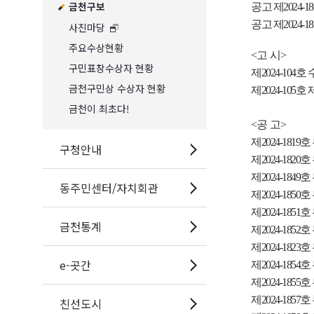
금천구보
공고 제
2024-18
공고 제
2024-18
사진마당
주요수상현황
<고 시>
구민표창수상자 현황
제
2024-104
호
금천구민상 수상자 현황
제
2024-105
호 
금천이 최초다!
<공 고>
제
2024-1819
호
구청안내
제
2024-1820
호
제
2024-1849
호
동주민센터/자치회관
제
2024-1850
호
제
2024-1851
호
금천통계
제
2024-1852
호
제
2024-1823
호
e-곳간
제
2024-1854
호
제
2024-1855
호
제
2024-1857
호
친선도시