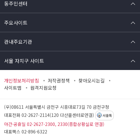
동주민센터
주요사이트
관내주요기관
서울 자치구 사이트
개인정보처리방침
저작권정책
찾아오시는길
사이트맵
원격지원요청
(우)08611 서울특별시 금천구 시흥대로73길 70
금천구청
대표전화 02-2627-2114(120 다산콜센터로연결)
서울톡
야간·공휴일 02-2627-2300, 2330(종합상황실로 연결)
대표팩스 02-896-6322