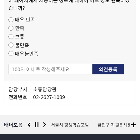
물
이 페이지에서 제공하는 정보에 대하여 어느 정도 만족하셨
만
습니까?
족
매우 만족
도
만족
조
보통
사
불만족
매우불만족
담
담당부서
소통담당관
당
전화번호
02-2627-1089
자
정
보
배너모음
경찰청 유실물 통합포털
서울시 평생학습포털
금천구 자원봉사센터