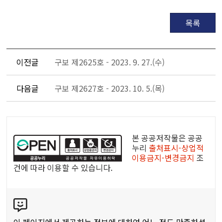
목록
이전글
구보 제2625호 - 2023. 9. 27.(수)
다음글
구보 제2627호 - 2023. 10. 5.(목)
공
공
본 공공저작물은 공공
누
누리
출처표시-상업적
이용금지-변경금지
조
리
건에 따라 이용할 수 있습니다.
공
공
콘
저
텐
작
츠