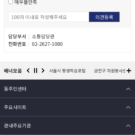
매우불만족
담
담당부서
소통담당관
당
전화번호
02-2627-1080
자
정
보
배너모음
경찰청 유실물 통합포털
서울시 평생학습포털
금천구 자원봉사센터
동주민센터
주요사이트
관내주요기관