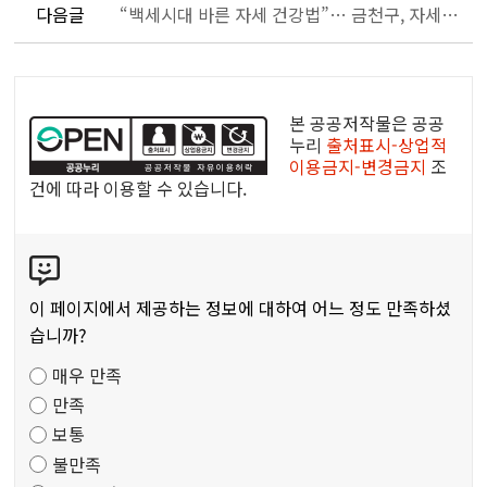
다음글
“백세시대 바른 자세 건강법”… 금천구, 자세 전문가와 함께하는 건강특강
공
공
본 공공저작물은 공공
누
누리
출처표시-상업적
이용금지-변경금지
조
리
건에 따라 이용할 수 있습니다.
공
공
콘
저
텐
작
츠
물
이 페이지에서 제공하는 정보에 대하여 어느 정도 만족하셨
만
습니까?
족
매우 만족
도
만족
조
보통
사
불만족