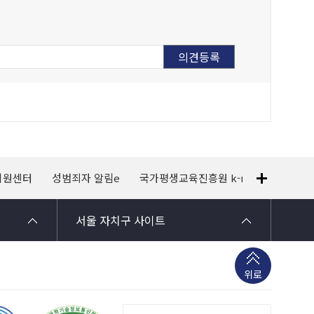
지원센터
성범죄자 알림e
국가평생교육진흥원 k-mooc
120
서울 자치구 사이트
위로