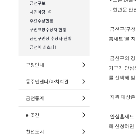
금천구보
- 현관문 안
사진마당
주요수상현황
구민표창수상자 현황
금천구(구청
금천구민상 수상자 현황
홈세트’를 
금천이 최초다!
금천구의 경우 
구청안내
가구가 안심하
를 선택해 
동주민센터/자치회관
금천통계
지원 대상은 
e-곳간
안심홈세트 
해 신청하면 
친선도시