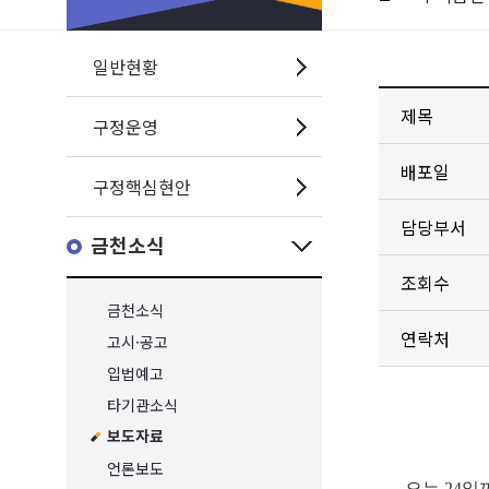
일반현황
제목
구정운영
배포일
구정핵심현안
담당부서
금천소식
조회수
금천소식
연락처
고시·공고
입법예고
타기관소식
보도자료
언론보도
- 오는 24