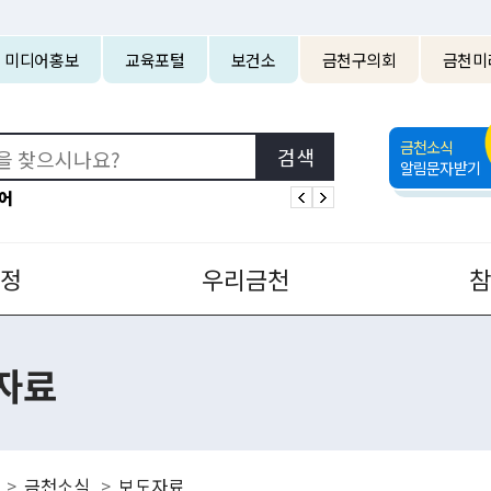
본문 바로가기
미디어홍보
교육포털
보건소
금천구의회
금천미
금천소식
알림문자받기
어
정
우리금천
자료
금천소식
보도자료