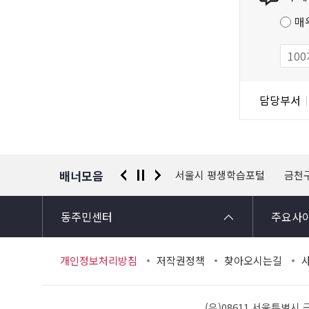
츠
저
매
만
작
족
물
도
조
담
담당부서
사
당
자
정
보
배너모음
 신고센터
경찰청 유실물 통합포털
서울시 평생학습포털
금천
동주민센터
주요사
개인정보처리방침
저작권정책
찾아오시는길
(우)08611 서울특별시