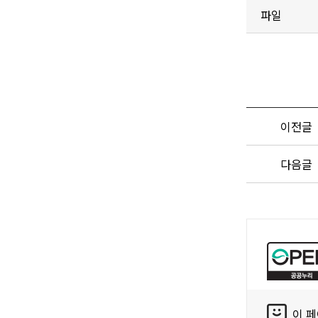
파일
이전글
다음글
공
공
누
리
콘
공
이 
텐
공