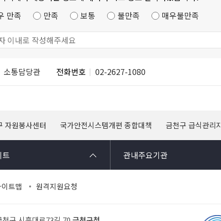
우 만족
만족
보통
불만족
매우불만족
소통담당관
전화번호
02-2627-1080
구 자원봉사센터
국가안전시스템개편 종합대책
금천구 급식관리
이트
관내주요기관
사이트맵
원격지원요청
 금천구 시흥대로73길 70
금천구청