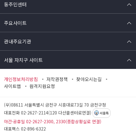
동주민센터
주요사이트
관내주요기관
서울 자치구 사이트
개인정보처리방침
저작권정책
찾아오시는길
사이트맵
원격지원요청
(우)08611 서울특별시 금천구 시흥대로73길 70
금천구청
대표전화 02-2627-2114(120 다산콜센터로연결)
서울톡
야간·공휴일 02-2627-2300, 2330(종합상황실로 연결)
대표팩스 02-896-6322