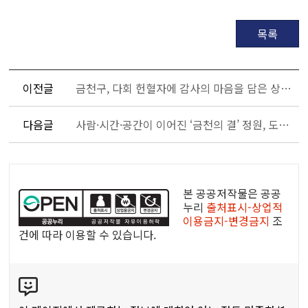
목록
이전글
금천구, 다회 헌혈자에 감사의 마음을 담은 상품권 지급
다음글
사람·시간·공간이 이어진 ‘금천의 결’ 정원, 도하공원 내 조성
공
공
본 공공저작물은 공공
누
누리
출처표시-상업적
이용금지-변경금지
조
리
건에 따라 이용할 수 있습니다.
공
공
콘
저
텐
작
츠