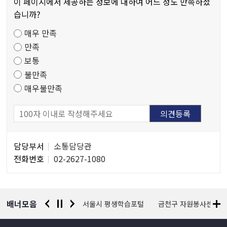
물
이 페이지에서 제공하는 정보에 대하여 어느 정도 만족하셨
만
습니까?
족
매우 만족
도
만족
조
보통
사
불만족
매우불만족
담
담당부서
소통담당관
당
전화번호
02-2627-1080
자
정
보
배너모음
경찰청 유실물 통합포털
서울시 평생학습포털
금천구 자원봉사센터