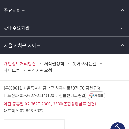
주요사이트
관내주요기관
서울 자치구 사이트
개인정보처리방침
저작권정책
찾아오시는길
사이트맵
원격지원요청
(우)08611 서울특별시 금천구 시흥대로73길 70
금천구청
대표전화 02-2627-2114(120 다산콜센터로연결)
서울톡
야간·공휴일 02-2627-2300, 2330(종합상황실로 연결)
대표팩스 02-896-6322