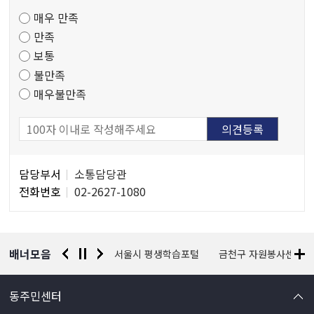
족
매우 만족
도
만족
조
보통
사
불만족
매우불만족
담
담당부서
소통담당관
당
전화번호
02-2627-1080
자
정
보
배너모음
경찰청 유실물 통합포털
서울시 평생학습포털
금천구 자원봉사센터
동주민센터