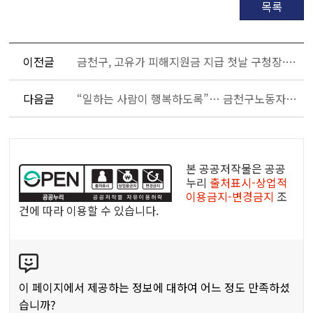
목록
이전글
금천구, 고유가 피해지원금 지급 첫날 구청장·국장급 간부 현장 집중점검
다음글
“일하는 사람이 행복하도록”… 금천구노동자종합지원센터
공
공
본 공공저작물은 공공
누
누리
출처표시-상업적
이용금지-변경금지
조
리
건에 따라 이용할 수 있습니다.
공
공
콘
저
텐
작
츠
물
이 페이지에서 제공하는 정보에 대하여 어느 정도 만족하셨
만
습니까?