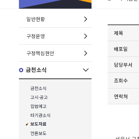
일반현황
제목
구정운영
배포일
구정핵심현안
담당부서
금천소식
조회수
금천소식
연락처
고시·공고
입법예고
타기관소식
보도자료
언론보도
- 세무서-구