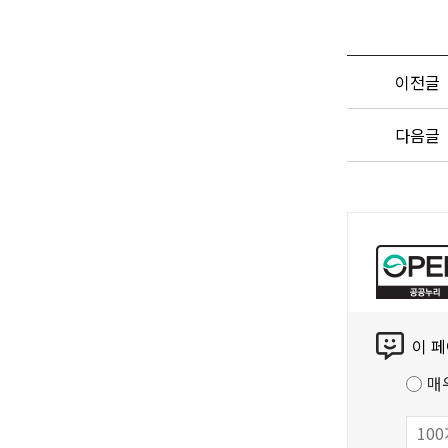
이전글
다음글
공
공
누
리
콘
공
이 
텐
공
츠
저
매
만
작
족
물