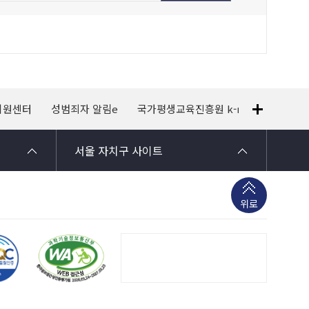
지원센터
성범죄자 알림e
국가평생교육진흥원 k-mooc
120
서울 자치구 사이트
위로