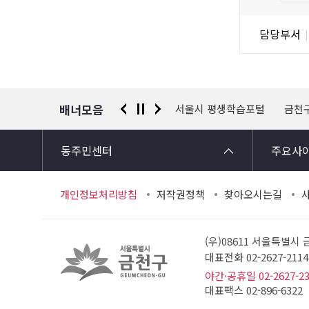
도
조
담
담당부서
사
당
자
정
보
배너모음
 신고센터
경찰청 유실물 통합포털
서울시 평생학습포털
금천
동주민센터
주요사
개인정보처리방침
저작권정책
찾아오시는길
(우)08611 서울특별시
대표전화 02-2627-21
야간·공휴일 02-2627-2
대표팩스 02-896-6322