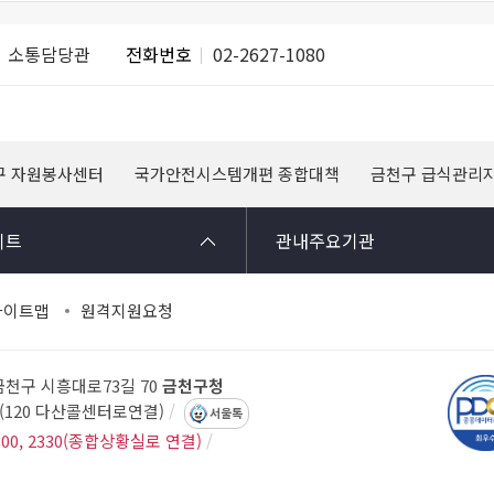
소통담당관
전화번호
02-2627-1080
구 자원봉사센터
국가안전시스템개편 종합대책
금천구 급식관리
이트
관내주요기관
사이트맵
원격지원요청
 금천구 시흥대로73길 70
금천구청
14(120 다산콜센터로연결)
서울톡
300, 2330(종합상황실로 연결)