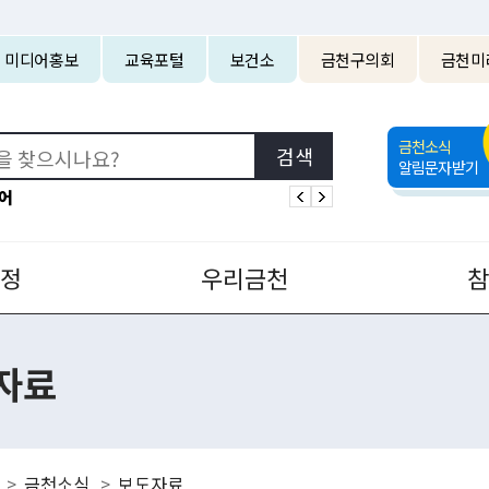
본문 바로가기
미디어홍보
교육포털
보건소
금천구의회
금천미
금천소식
알림문자받기
어
정
우리금천
자료
금천소식
보도자료