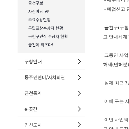
금천구보
- 폐업신고 
사진마당
주요수상현황
구민표창수상자 현황
금천구(구청
금천구민상 수상자 현황
고 안내체계
금천이 최초다!
그동안 사업
구청안내
허세(면허분
동주민센터/자치회관
실제 최근 3
금천통계
이에 구는 
e-곳간
이번 사업의 
친선도시
고 안내 도장