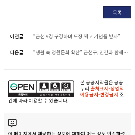
목록
이전글
“금천 9경 구경하며 도장 찍고 기념품 받자”
다음글
“생활 속 정원문화 확산” 금천구, 민간과 함께 안양천 기부정원 조성
공
공
본 공공저작물은 공공
누
누리
출처표시-상업적
이용금지-변경금지
조
리
건에 따라 이용할 수 있습니다.
공
공
콘
저
텐
작
츠
물
이 페이지에서 제공하는 정보에 대하여 어느 정도 만족하셨