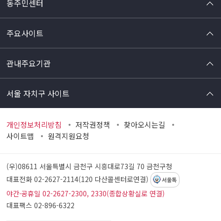
동주민센터
주요사이트
관내주요기관
서울 자치구 사이트
개인정보처리방침
저작권정책
찾아오시는길
사이트맵
원격지원요청
(우)08611 서울특별시 금천구 시흥대로73길 70
금천구청
대표전화 02-2627-2114(120 다산콜센터로연결)
서울톡
야간·공휴일 02-2627-2300, 2330(종합상황실로 연결)
대표팩스 02-896-6322