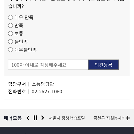
만
습니까?
족
매우 만족
도
만족
조
보통
사
불만족
매우불만족
담
담당부서
소통담당관
당
전화번호
02-2627-1080
자
정
보
배너모음
경찰청 유실물 통합포털
서울시 평생학습포털
금천구 자원봉사센터