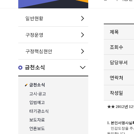
일반현황
제목
구정운영
조회수
구정핵심현안
담당부서
금천소식
연락처
금천소식
작성일
고시·공고
입법예고
★★ 2012년 
타기관소식
보도자료
1. 본인서명사
언론보도
인감도장을 주소
동일합니다.