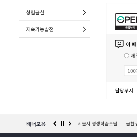
공
청렴금천
공
누
지속가능발전
리
콘
공
이 
텐
공
츠
저
매
만
작
족
물
도
조
담
담당부서
사
당
자
정
보
배너모음
 신고센터
경찰청 유실물 통합포털
서울시 평생학습포털
금천