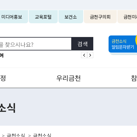
본문 바로가기
미디어홍보
교육포털
보건소
금천구의회
금천미
금천소식
알림문자받기
어
정
우리금천
소식
금천소식
금천소식