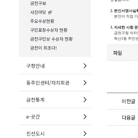
금천구보
2. 본인서명사
사진마당
본인이 직접 가까
주요수상현황
3. 자세한 사항 
구민표창수상자 현황
금천구청 자치행정
금천구민상 수상자 현황
독산1동 주민센터
금천이 최초다!
파일
구청안내
동주민센터/자치회관
금천통계
이전글
e-곳간
다음글
친선도시