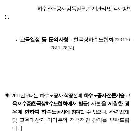
                                      하수관
거공사 감독실무, 자재관리 및 검사방법 
등
○ 교육일정 등 문의사항
: 한국상하수도협회(☏3156-
7811, 7814)
◈
2
011년부터는
하수도공사 착공전에
하수도공사 전문기술 교
육 이수증
(한국
상
하수도
협회에서 발급)
사본을
제출한 경
우에 한하여
하수도
공사에 참여
할 수 있으니,
관련업체 
및 교육대상자
여러분의 적극적인 참여를 부탁드립
니다