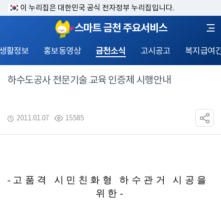
이 누리집은 대한민국 공식 전자정부 누리집입니다.
스마트 금천 주요서비스
 생활정보
홍보동영상
금천소식
고시공고
복지급여
하수도공사 전문기술 교육 인증제 시행안내
2011.01.07
15585
-고품격 시민친화형 하수관거 시공을 
위한-