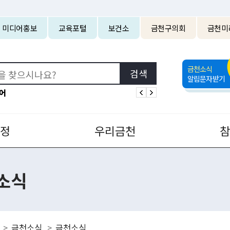
본문 바로가기
미디어홍보
교육포털
보건소
금천구의회
금천미
금천소식
알림문자받기
어
정
우리금천
소식
금천소식
금천소식