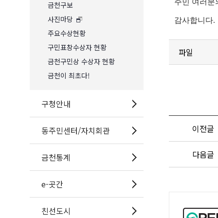
주민 여러분
금천구보
사진마당
감사합니다.
주요수상현황
구민표창수상자 현황
파일
금천구민상 수상자 현황
금천이 최초다!
구청안내
이전글
동주민센터/자치회관
다음글
금천통계
e-곳간
공
공
친선도시