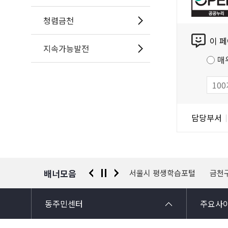
누
리
청렴금천
콘
공
이 
텐
공
지속가능발전
츠
저
매
만
작
족
물
도
조
담
담당부서
사
당
자
정
보
배너모음
 신고센터
경찰청 유실물 통합포털
서울시 평생학습포털
금천
동주민센터
주요사