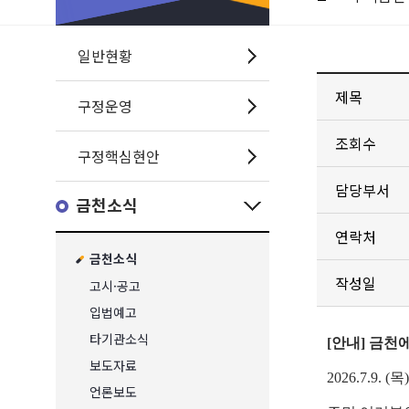
일반현황
제목
구정운영
조회수
구정핵심현안
담당부서
금천소식
연락처
금천소식
작성일
고시·공고
입법예고
타기관소식
[안내] 금
보도자료
2026.7.9.
언론보도