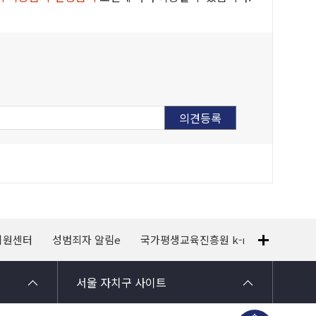
지원센터
성범죄자 알림e
국가평생교육진흥원 k-mooc
120
서울 자치구 사이트