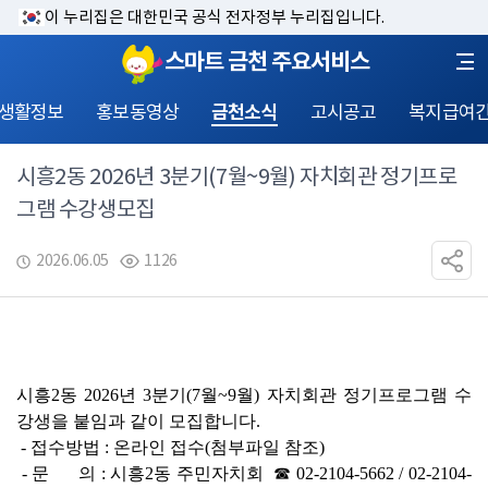
이 누리집은 대한민국 공식 전자정부 누리집입니다.
스마트 금천 주요서비스
 생활정보
홍보동영상
금천소식
고시공고
복지급여
시흥2동 2026년 3분기(7월~9월) 자치회관 정기프로
그램 수강생모집
2026.06.05
1126
시흥
2
동 
2026
년 
3
분기
(7
월
~9
월
) 
자치회관 정기프로그램 수
강생을 붙임과 같이 모집합니다
.
 - 
접수방법 
: 
온라인 접수
(
첨부파일 참조
)
 - 
문      의 
: 
시흥
2
동 주민자치회  
☎ 
02-2104-5662 / 02-2104-