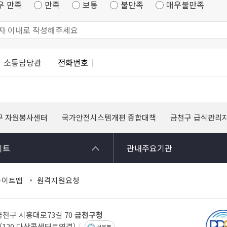
우 만족
만족
보통
불만족
매우불만족
소통담당관
전화번호
구 자원봉사센터
국가안전시스템개편 종합대책
금천구 급식관리
이트
관내주요기관
사이트맵
원격지원요청
 금천구 시흥대로73길 70
금천구청
14(120 다산콜센터로연결)