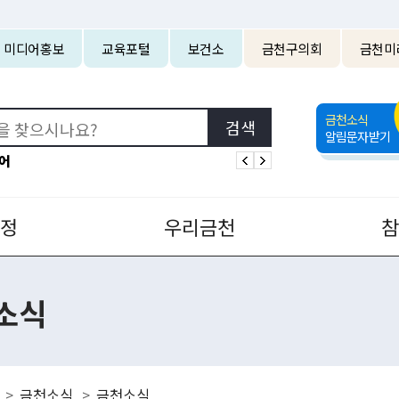
본문 바로가기
미디어홍보
교육포털
보건소
금천구의회
금천미
금천소식
알림문자받기
어
정
우리금천
소식
금천소식
금천소식