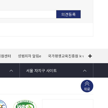
지원센터
성범죄자 알림e
국가평생교육진흥원 k-mooc
120
서울 자치구 사이트
위로