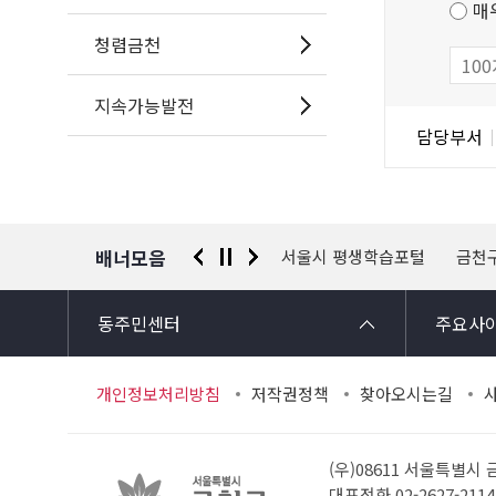
츠
저
매
만
작
청렴금천
족
물
도
지속가능발전
조
담
담당부서
사
당
자
정
보
배너모음
 신고센터
경찰청 유실물 통합포털
서울시 평생학습포털
금천
동주민센터
주요사
개인정보처리방침
저작권정책
찾아오시는길
(우)08611 서울특별시
대표전화 02-2627-21