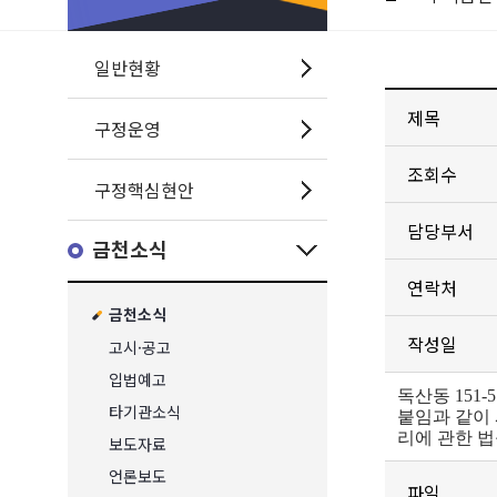
일반현황
제목
구정운영
조회수
구정핵심현안
담당부서
금천소식
연락처
금천소식
작성일
고시·공고
입법예고
독산동 15
타기관소식
붙임과 같이
리에 관한 
보도자료
언론보도
파일