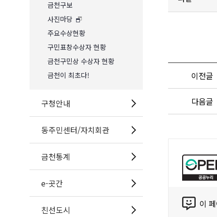
금천구보
사진마당
주요수상현황
구민표창수상자 현황
금천구민상 수상자 현황
이전글
금천이 최초다!
다음글
구청안내
동주민센터/자치회관
공
금천통계
공
누
리
e-곳간
콘
공
이 
텐
공
친선도시