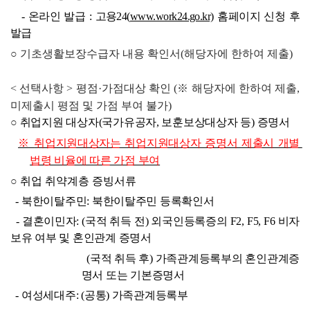
- 
온라인 발급 
: 
고용
24(
www.work24.go.kr)
홈페이지 신청 후 
발급
○ 
기초생활보장수급자 내용 확인서
(
해당자에 한하여 제출
)
< 
선택사항 
> 평점·
가점대상 확인 
(
※ 
해당자에 한하여 제출, 
미제출시 평점 및 가점 부여 불가
)
○
 취업지원 대상자
(
국가유공자
, 
보훈보상대상자 등
) 
증명서
※ 
취업지원대상자는 취업지원대상자 증명서 제출시 개별 
법령 비율에 따른 가점 부여
○
취업 취약계층 증빙서류
- 
북한이탈주민
: 
북한이탈주민 등록확인서
- 
결혼이민자
: (
국적 취득 전
) 
외국인등록증의 
F2, F5, F6 
비자 
보유 여부 및 혼인관계 증명서
  (
국적 취득 후
) 
가족관계등록부의 혼인관계증
명서 또는 기본증명서
- 
여성세대주
: (
공통
) 
가족관계등록부