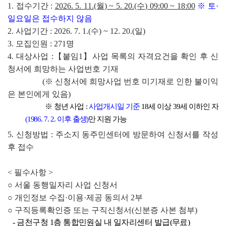
1. 
접수기간 
: 
2026. 5. 11.(월
) ~ 5. 20.(수
) 09:00 ~ 18:00
※ 
토
·
일요일은 접수하지 않음
2. 
사업기간 
: 2026. 7. 1.(수
) ~ 12. 20.(일
)
3. 
모집인원 
: 271
명
4. 
대상사업 
:
【
붙임1
】
사업 목록의 자격요건을 확인 후 신
청서에 희망하는 사업번호 기재
(
※ 
신청서에 희망사업 번호 미기재로 인한 불이익
은 본인에게 있음
)
  ※ 
청년 사업 
: 
사업개시일 기준
18
세 이상 
39
세 이하인 자
(1986. 7. 2. 
이후 출생
)
만 지원 가능
5. 
신청방법 
: 
주소지 동주민센터에 방문하여 신청서를 작성 
후 접수
< 
필수사항 
>
○ 
서울 동행일자리 사업 신청서
○ 
개인정보 수집
·
이용
·
제공 동의서 2부
○ 
구직등록확인증 또는 구직신청서
(
신분증 사본 첨부
)
- 
금천구청 
1
층 통합민원실 내 일자리센터 발급
(
무료
)