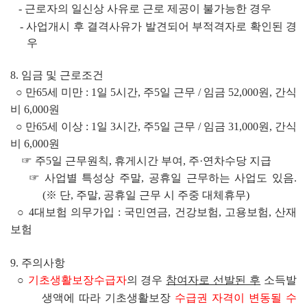
- 
근로자의 일신상 사유로 근로 제공이 불가능한 경우
- 
사업개시 후 결격사유가 발견되어 부적격자로 확인된 경
우
8. 
임금 및 근로조건
○ 
만
65
세 미만 
: 1
일 
5
시간
, 
주
5
일 근무 
/ 
임금 
52,000
원
, 간
식
비 
6,000
원
○ 
만
65
세 이상 
: 1
일 
3
시간
, 
주
5
일 근무 
/ 
임금 
31,000
원
, 간
식
비 
6,000
원
☞ 
주
5
일 근무원칙
, 
휴게시간 부여
, 
주
·
연차수당 지급
☞ 
사업별 특성상 주말
, 
공휴일 근무하는 사업도 있음
.
(
※ 
단
, 
주말
, 
공휴일 근무 시 주중 대체휴무
)
○ 
4
대보험 의무가입 
: 
국민연금
, 
건강보험
, 
고용보험
, 
산재
보험
9. 
주의사항
○
기초생활보장수급자
의 경우 
참여자로 선발된 후
소득발
생액에 따라 기초생활보장 
수급권 자격이 변동될 수 