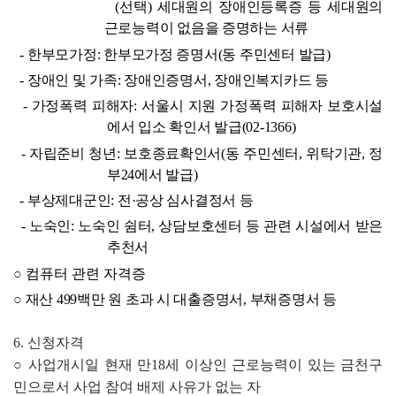
  (
선택
) 
세대원의 장애인등록증 등 세대원의 
근로능력이 없음을 증명하는 서류
- 
한부모가정
: 
한부모가정 증명서
(
동 주민센터 발급
)
- 
장애인 및 가족
: 
장애인증명서
, 
장애인복지카드 등
- 
가정폭력 피해자
: 
서울시 지원 가정폭력 피해자 보호시설
에서 입소 확인서 발급
(02-1366)
- 
자립준비 청년
: 
보호종료확인서
(
동 주민센터
, 
위탁기관
, 
정
부
24
에서 발급
)
- 
부상제대군인
: 
전
·
공상 심사결정서 등
- 
노숙인
: 
노숙인 쉼터
, 
상담보호센터 등 관련 시설에서 받은 
추천서
○
 컴퓨터 관련 자격증
○
 재산 
499
백만 원 초과 시 대출증명서
, 
부채증명서 등
6. 
신청자격
○ 
사업개시일 현재 만
18
세 이상인 근로능력이 있는 금천구
민으로서 사업 참여 배제 사유가 없는 자