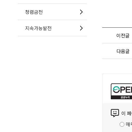
청렴금천
지속가능발전
이전글
다음글
공
공
누
리
콘
공
이 
텐
공
츠
저
매
만
작