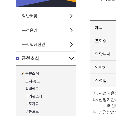
일반현황
제목
구정운영
조회수
구정핵심현안
담당부서
금천소식
연락처
금천소식
작성일
고시·공고
입법예고
가. 사업내용
타기관소식
나. 신청기간
보도자료
※ 신청자가
언론보도
다. 신청방법