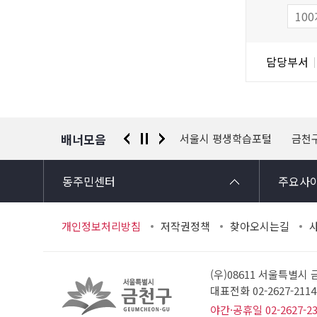
족
물
도
조
담
담당부서
사
당
자
정
보
배너모음
 신고센터
경찰청 유실물 통합포털
서울시 평생학습포털
금천
동주민센터
주요사
개인정보처리방침
저작권정책
찾아오시는길
(우)08611 서울특별시
대표전화 02-2627-21
야간·공휴일 02-2627-2