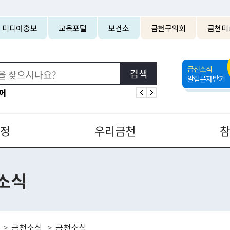
본문 바로가기
미디어홍보
교육포털
보건소
금천구의회
금천미
금천소식
알림문자받기
어
정
우리금천
소식
금천소식
금천소식