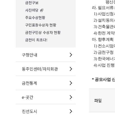
평산전력기술(주
금천구보
라. 필요서류
사진마당
1) 사업신청
주요수상현황
2
) 설치동의
구민표창수상자 현황
3)
건축물관
금천구민상 수상자 현황
4) 한전 계
금천이 최초다!
마. 향후계획
1) 컨소시
2) 금천구청 
구청안내
3) 한국에너
4) 사업 진
동주민센터/자치회관
* 공모사업 
금천통계
e-곳간
파일
친선도시