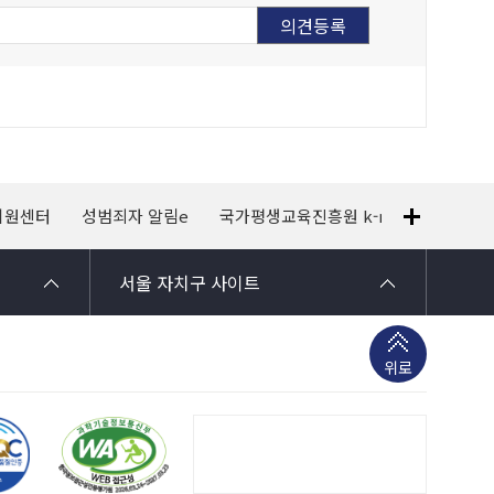
지원센터
성범죄자 알림e
국가평생교육진흥원 k-mooc
120
서울 자치구 사이트
위로