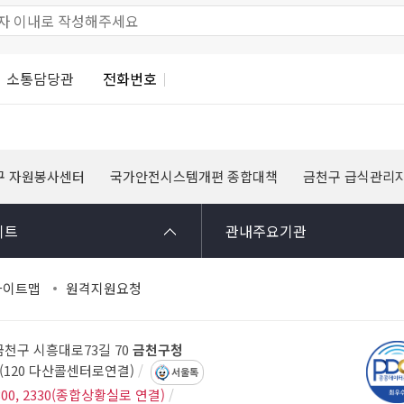
소통담당관
전화번호
구 자원봉사센터
국가안전시스템개편 종합대책
금천구 급식관리
이트
관내주요기관
사이트맵
원격지원요청
 금천구 시흥대로73길 70
금천구청
14(120 다산콜센터로연결)
서울톡
300, 2330(종합상황실로 연결)