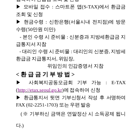
▶ 
모바일 접수 
: 
스마트폰 앱
(S-TAX)
에서 환급금 
조회 및 신청
▶ 
현금수령 
: 
신한은행
(
서울시내 전지점
)
에 방문 
수령
(50
만원 미만
)
- 
본인 수령 시 준비물 
: 
신분증과 지방세환급금 지
급통지서 지참
- 
대리인 수령 시 준비물 
: 
대리인의 신분증
, 
지방세
환급금 지급통지서
, 
위임장
,
위임인의 인감증명서 지참
< 
환 급 금 기 부 방 법 
>
▶ 
사회복지공동모금회 기부 가능 
: 
E-TAX 
(
http://etax.seoul.go.kr
)
에 접속하여 신청
▶ 
환급통지서 뒷면 기부신청서 작성 후 서명하여 
FAX (02-2251-1703) 
또는 우편 발송
(
※ 
기부하신 금액은 연말정산 시 소득공제 됩니
다
.)