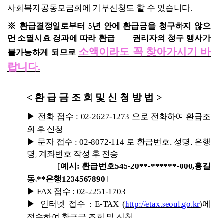
사회복지공동모금회에 기부신청도 할 수 있습니다
.
※ 
환급결정일로부터 
5
년 안에 환급금을 청구하지 않으
면 소멸시효 경과에 따라 환급        권리자의 청구 행사가 
소액이라도 꼭 찾아가시기 바
불가능하게 되므로 
랍니다
.
< 
환 급 금 조 회 및 신 청 방 법 
>
▶ 
전화 접수 
: 02-2627-1273 
으로 전화하여 환급조
회 후 신청
▶ 
문자 접수 
: 02-8072-114 
로 환급번호
, 
성명
, 
은행
명
, 
계좌번호 작성 후 전송
[
예시
: 
환급번호
545-20**-******-000,
홍길
동
,**
은행
1234567890
]
▶ 
FAX 
접수 
: 02-2251-1703
▶ 
인터넷 접수 
: E-TAX 
(
http://etax.seoul.go.kr
)
에 
접속하여 환급금 조회 및 신청