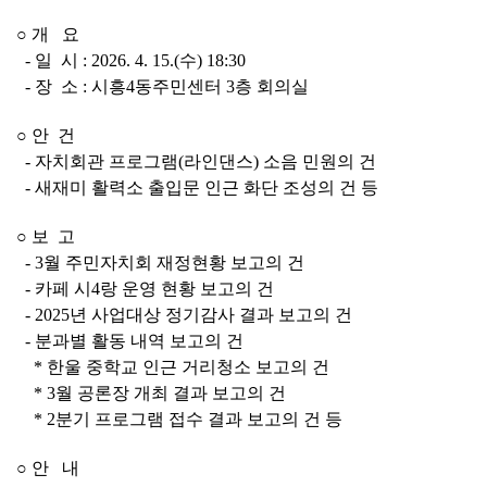
○ 
개   요
- 
일  시 
: 2026. 4. 15.(
수
) 18:30
- 
장  소 
: 
시흥
4
동주민센터 
3
층 회의실
○ 
안  건
- 
자치회관 프로그램
(
라인댄스
) 
소음 민원의 건
- 
새재미 활력소 출입문 인근 화단 조성의 건 등
○ 
보  고
- 3
월 주민자치회 재정현황 보고의 건
- 
카페 시
4
랑 운영 현황 보고의 건
- 2025
년 사업대상 정기감사 결과 보고의 건
- 
분과별 활동 내역 보고의 건
* 
한울 중학교 인근 거리청소 보고의 건
* 3
월 공론장 개최 결과 보고의 건
* 2
분기 프로그램 접수 결과 보고의 건 등
○ 
안   내