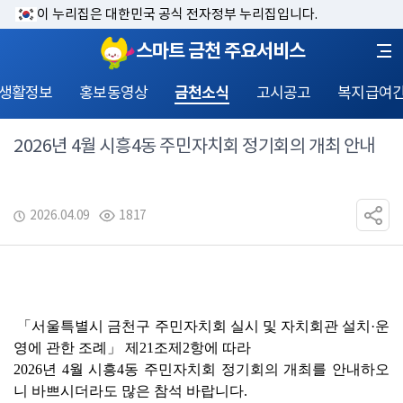
이 누리집은 대한민국 공식 전자정부 누리집입니다.
스마트 금천 주요서비스
 생활정보
홍보동영상
금천소식
고시공고
복지급여
2026년 4월 시흥4동 주민자치회 정기회의 개최 안내
2026.04.09
1817
 「
서울특별시 금천구 주민자치회 실시 및 자치회관 설치
·
운
영에 관한 조례
」 
제
21
조제
2
항에 따라 
2026
년 
4
월 시흥
4
동 주민자치회 정기회의 개최를 안내하오
니 바쁘시더라도 많은 참석 바랍니다
.