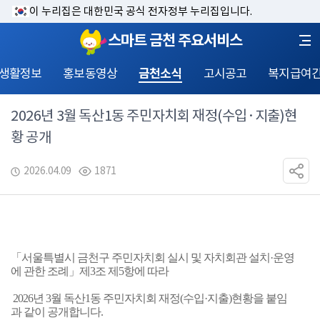
이 누리집은 대한민국 공식 전자정부 누리집입니다.
스마트 금천 주요서비스
 생활정보
홍보동영상
금천소식
고시공고
복지급여
2026년 3월 독산1동 주민자치회 재정(수입·지출)현
황 공개
2026.04.09
1871
「서울특별시 금천구 주민자치회 실시 및 자치회관 설치·운영
에 관한 조례」제3조 제5항에 따라 
 2026년 3월 독산1동 주민자치회 재정(수입·지출)현황을 붙임
과 같이 공개합니다.