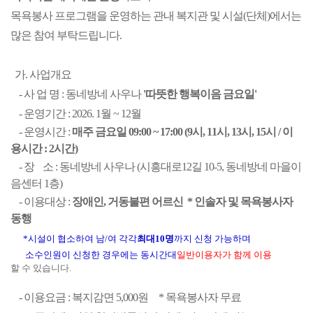
목욕봉사 프로그램을 운영하는 관내 복지관 및 시설(단체)에서는
많은 참여 부탁드립니다.
  가. 사업개요
    - 사 업 명 : 동네방네 사우나
 '따뜻한 행복이음 금요일'
    - 운영기간 : 2026. 1월 ~ 12월 
    - 운영시간 : 
매주 금요일 09:00 ~ 17:00 (9시, 11시, 13시, 15시 / 이
용시간 : 2시간)
    - 장    소 : 동네방네 사우나 (시흥대로12길 10-5, 동네방네 마을이
음센터 1층)
    - 이용대상 : 
장애인, 거동불편 어르신  * 인솔자 및 목욕봉사자 
동행
*
시설이 협소하여 남
/
여 각각
최대
10
명
까지 신청 가능하며
소수인원이 신청한 경우에는 동시간대
일반이용자가 함께 이용
할 수 있습니다
.
    - 이용요금 : 복지감면 5,000원     * 목욕봉사자 무료