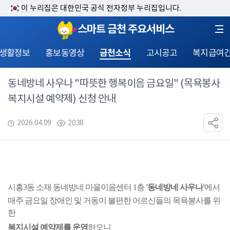
이 누리집은 대한민국 공식 전자정부 누리집입니다.
스마트 금천 주요서비스
 생활정보
홍보동영상
금천소식
고시공고
복지급여
동네방네 사우나 "따뜻한 행복이음 금요일" (목욕봉사
복지시설 예약제) 신청 안내
2026.04.09
2038
시흥3동 소재 동네방네 마을이음센터 1층 
'동네방네 사우나'
에서
매주 금요일 장애인 및 거동이 불편한 어르신들의 목욕봉사를 위
한
복지시설 예약제를 운영
하오니