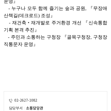
운영
』
   - 
누구나 모두 함께 즐기는 숲과 공원
, 
『
무장애 
산책길
(
데크로드
) 
조성
』
   - 
재건축
‧
재개발로 주거환경 개선 
『
신속통합
기획 본격 추진
』
   - 
주민과 소통하는 구청장 
『
골목구청장
, 
구청장 
직통문자 운영
』
02-2627-1082
담당부서
소통담당관