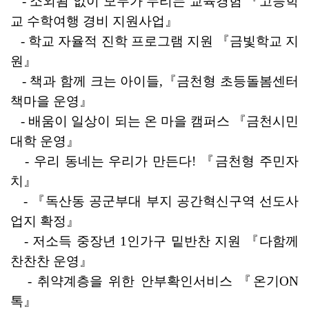
   - 
소외됨 없이 모두가 누리는 교육경험 
『
고등학
교 수학여행 경비 지원사업
』
   - 
학교 자율적 진학 프로그램 지원 
『
금빛학교 지
원
』
   -
책과 함께 크는 아이들
,
『
금천형 초등돌봄센터 
책마을 운영
』
   -
배움이 일상이 되는 온 마을 캠퍼스 
『
금천시민
대학 운영
』
   -
우리 동네는 우리가 만든다
! 
『
금천형 주민자
치
』
   - 
『
독산동 공군부대 부지 공간혁신구역 선도사
업지 확정
』
   - 
저소득 중장년 
1
인가구 밑반찬 지원 
『
다함께 
찬찬찬 운영
』
   - 
취약계층을 위한 안부확인서비스 
『
온기
ON
톡
』