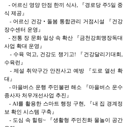
   - 
어르신 영양 만점 한끼 식사
, 
『
경로당 주
5
일 중
식 제공
』
   - 
어르신 건강
‧
돌봄 통합관리 거점시설 
『
건강
장수센터 운영
』
   - 
전통 장 문화 일상 속 확산 
『
금천강희맹장독대 
사업 확대 운영
』
   - 
수육 먹고
, 
건강도 챙기고
! 
『
건강달리기대회
, 
수육런
』
   - 
제설 취약구간 안전사고 예방 
『
도로 열선 확
대
』
   - 
마을버스 운행 주민불편 해소 
『
마을버스 운수
종사자 처우개선사업 추진
』
   - 
AI
를 활용한 스마트 행정 구현
, 
『
내 집 경계정
보 확인 시스템 구축
』
   - 
도심 속 힐링
~ 
『
생활형 주민친화 물놀이 공간 