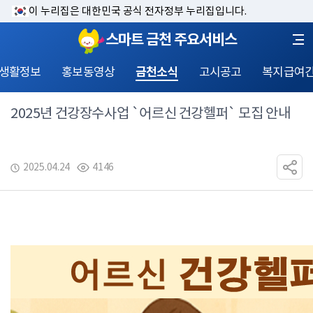
이 누리집은 대한민국 공식 전자정부 누리집입니다.
스마트 금천 주요서비스
 생활정보
홍보동영상
금천소식
고시공고
복지급여
2025년 건강장수사업 `어르신 건강헬퍼` 모집 안내
2025.04.24
4146