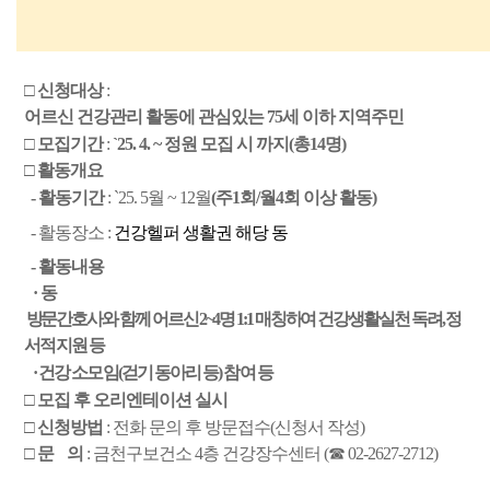
□ 신청대상 
: 
어르신 건강관리 활동에 관심있는 75세 이하 지역주민
□ 모집기간 
: 
`25. 4. ~ 정원 모집 시 까지(총14명)
□ 활동개요
-
활동기간 
: `25. 5월 ~ 12월
(주1회/월4회 이상 활동)
  - 활동장소 :
건강헬퍼 생활권 해당 동
- 활동내용
   ·  동
 방문간호사와 함께 어르신 2~4명 1:1 매칭하여 건강생활실천 독려, 정
서적 지원 등
    · 건강 소모임(걷기 동아리 등) 참여 등
□ 모집 후 오리엔테이션 실시
□ 신청방법 
: 전화 문의 후 방문접수(신청서 작성)
□ 문    의 
: 금천구보건소 4층 건강장수센터 (☎ 02-2627-2712)