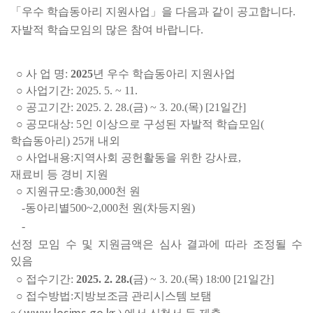
「
우수 학습동아리 지원사업
」
을 다음과 같이 공고합니다
.
자발적 학습모임의 많은 참여 바랍니다
.
  ○ 
사 업 명
: 
2025
년 우수 학습동아리 지원사업
○ 
사업기간
: 2025. 5. ~ 11.
○ 
공고기간
: 2025. 2. 28.(
금
) ~ 3. 20.(
목
) [21
일간
]
○ 
공모대상
: 5
인 이상으로 구성된 자발적 학습모임
(
학습동아리
) 25
개 내외
○ 
사업내용
:
지역사회 공헌활동을 위한 강사료
,
재료비 등 경비 지원
○ 
지원규모
:
총
30,000
천 원
-
동아리별
500~2,000
천 원
(
차등지원
)
-
선정 모임 수 및 지원금액은 심사 결과에 따라 조정될 수 
있음
○ 
접수기간
: 
2025. 2. 28.(
금
) ~ 3. 20.(
목
) 18:00 [21
일간
]
○ 
접수방법
:
지방보조금 관리시스템 보탬