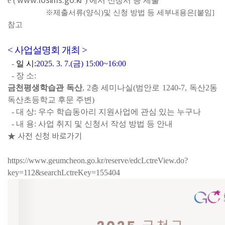
www.losims.go.kr
e ( 
) 
에서 신청서 등 제출
※
제출서류
(
양식
)
및 신청 방법 등 세부내용은
[
붙임
]
참고
< 사업설명회 개최 >
- 
일 시
:
2025. 3. 7.(금
) 15:00~16:00
- 
장 소
: 
금천평생학습관 독산
, 2층 세미나실(범안로 1240-7, 독산2동 
독산초등학교 후문 주변)
- 
대 상
: 
우수 학습동아리 지원사업에 관심 있는 누구나
- 
내 용
: 
사업 취지 및 신청서 작성 방법 등 안내
★ 사전 신청 바로가기
https://www.geumcheon.go.kr/reserve/edcLctreView.do?
key=112&searchLctreKey=155404