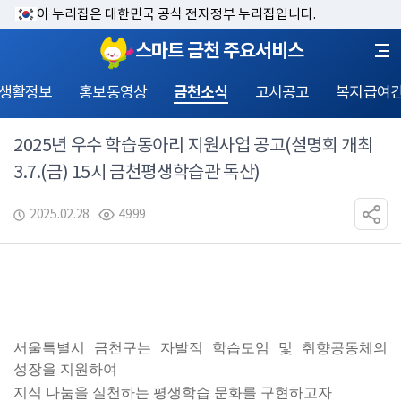
이 누리집은 대한민국 공식 전자정부 누리집입니다.
스마트 금천 주요서비스
 생활정보
홍보동영상
금천소식
고시공고
복지급여
2025년 우수 학습동아리 지원사업 공고(설명회 개최
3.7.(금) 15시 금천평생학습관 독산)
2025.02.28
4999
서울특별시 금천구는 자발적 학습모임 및 취향공동체의 
성장을 지원하여 
지식 나눔을 실천하는 평생학습 문화를 구현하고자