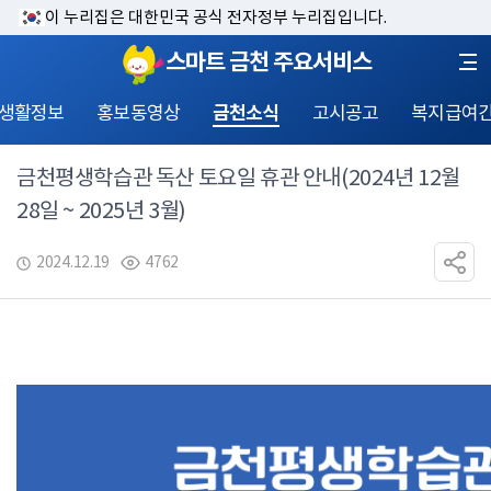
이 누리집은 대한민국 공식 전자정부 누리집입니다.
스마트 금천 주요서비스
 생활정보
홍보동영상
금천소식
고시공고
복지급여
금천평생학습관 독산 토요일 휴관 안내(2024년 12월
28일 ~ 2025년 3월)
2024.12.19
4762