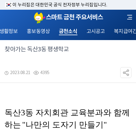
이 누리집은 대한민국 공식 전자정부 누리집입니다.
스마트 금천 주요서비스
 생활정보
홍보동영상
금천소식
고시공고
복지급여
찾아가는 독산3동 평생학교
2023.08.21
4395
독산3동 
자치회관 교육분과와 함께
하는
"나만의 도자기 만들기"