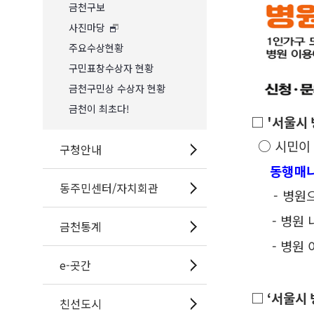
금천구보
사진마당
주요수상현황
구민표창수상자 현황
금천구민상 수상자 현황
금천이 최초다!
□ '서울시
○
시민이
구청안내
동행매니
동주민센터/자치회관
-
병원으
-
병원 
금천통계
-
병원 
e-곳간
□
‘서울시
친선도시