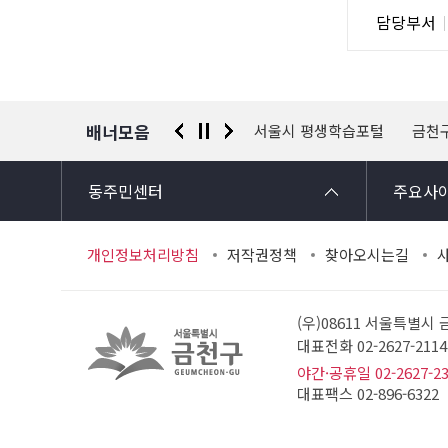
담
담당부서
사
당
자
정
보
배너모음
 신고센터
경찰청 유실물 통합포털
서울시 평생학습포털
금천
동주민센터
주요사
개인정보처리방침
저작권정책
찾아오시는길
(우)08611 서울특별시
대표전화 02-2627-21
야간·공휴일 02-2627-2
대표팩스 02-896-6322