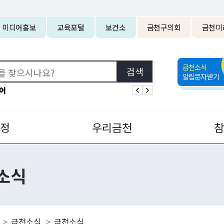
본문 바로가기
미디어홍보
교육포털
보건소
금천구의회
금천미
금천소식
알림문자받기
어
정
우리금천
소식
금천소식
금천소식