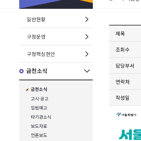
일반현황
제목
구정운영
조회수
구정핵심현안
담당부서
금천소식
연락처
금천소식
작성일
고시·공고
입법예고
타기관소식
보도자료
언론보도