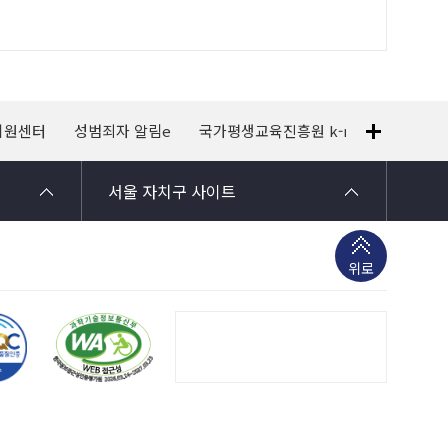
지원센터
성범죄자 알림e
국가평생교육진흥원 k-mooc
120
서울 자치구 사이트
위로