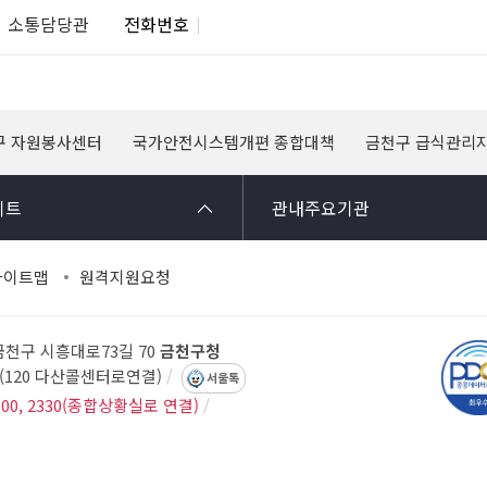
소통담당관
전화번호
구 자원봉사센터
국가안전시스템개편 종합대책
금천구 급식관리
이트
관내주요기관
사이트맵
원격지원요청
 금천구 시흥대로73길 70
금천구청
14(120 다산콜센터로연결)
서울톡
300, 2330(종합상황실로 연결)