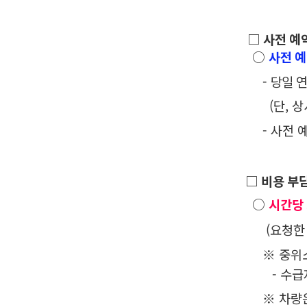
□ 사전 예
○
사전 예
-
당일 연
(단, 상시
- 사전 예
□
비용 부
○
시간당
(
요청한
※
중위소
- 수
※ 차량은 