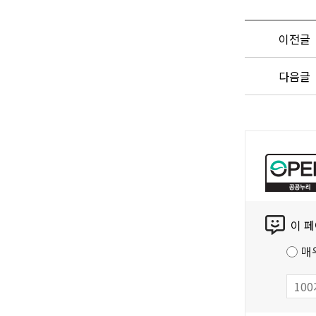
이전글
다음글
공
공
누
리
콘
공
이 
텐
공
츠
저
매
만
작
족
물
도
조