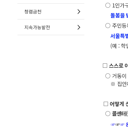
○ 1인가구
청렴금천
돌봄을 
○ 주민등록
지속가능발전
서울특별
(예 : 학
□
스스로 
○ 거동이
※ 집안
□
어떻게 
○
콜센터
(
☞
☞
☞ 