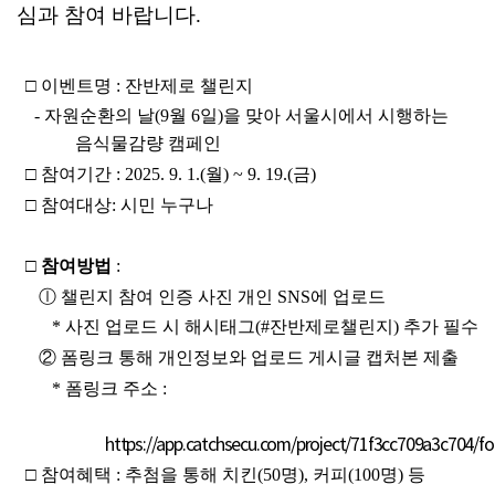
심과 참여 바랍니다.
□ 
이벤트명 
: 
잔반제로 챌린지
- 
자원순환의 날
(9
월 
6
일
)
을 맞아 서울시에서 시행하는 
음식물감량 캠페인
□ 
참여기간 
: 2025. 9. 1.(
월
) ~ 9. 19.(
금
)
□ 참여대상: 시민 누구나
□ 
참여방법
:
ⓛ 
챌린지 참여 인증 사진 개인 
SNS
에 업로드 
* 
사진 업로드 시 해시태그
(#
잔반제로챌린지
) 
추가 필수
② 
폼링크
통해 개인정보와 업로드 게시글 캡처본 제출
* 
폼링크
주소 
:
https://app.catchsecu.com/project/71f3cc709a3c704/f
□ 
참여혜택 
: 
추첨을 통해 치킨
(50
명
), 
커피
(100
명
) 
등 