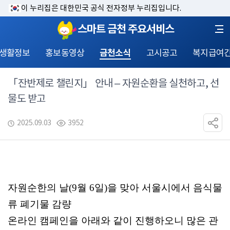
이 누리집은 대한민국 공식 전자정부 누리집입니다.
스마트 금천 주요서비스
 생활정보
홍보동영상
금천소식
고시공고
복지급여
「잔반제로 챌린지」 안내 – 자원순환을 실천하고, 선
물도 받고
2025.09.03
3952
자원순한의 날(9월 6일)을 맞아 서울시에서 음식물
류 폐기물 감량
온라인 캠페인을 아래와 같이 진행하오니 많은 관