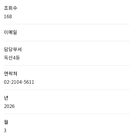
조회수
168
이메일
담당부서
독산4동
연락처
02-2104-5611
년
2026
월
3