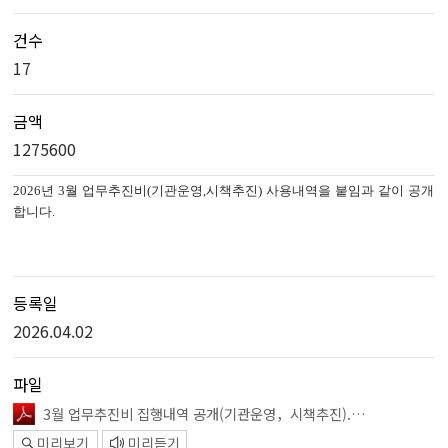
건수
17
금액
1275600
2026
년
3
월 업무추진비
(
기관운영
,
시책추진
)
사용내역을 붙임과 같이 공개
합니다
.
등록일
2026.04.02
파일
3월 업무추진비 집행내역 공개(기관운영，시책추진).pdf
미리보기
미리듣기