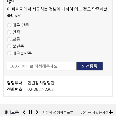
텐
작
츠
물
이 페이지에서 제공하는 정보에 대하여 어느 정도 만족하셨
만
습니까?
족
매우 만족
도
만족
조
보통
사
불만족
매우불만족
담
담당부서
민원감사담당관
당
전화번호
02-2627-2263
자
정
보
배너모음
경찰청 유실물 통합포털
서울시 평생학습포털
금천구 자원봉사센터