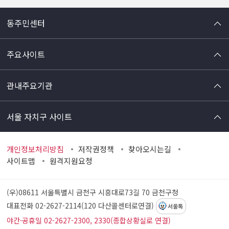
동주민센터
주요사이트
관내주요기관
서울 자치구 사이트
개인정보처리방침
저작권정책
찾아오시는길
사이트맵
원격지원요청
(우)08611 서울특별시 금천구 시흥대로73길 70
금천구청
대표전화 02-2627-2114(120 다산콜센터로연결)
서울톡
야간·공휴일 02-2627-2300, 2330(종합상황실로 연결)