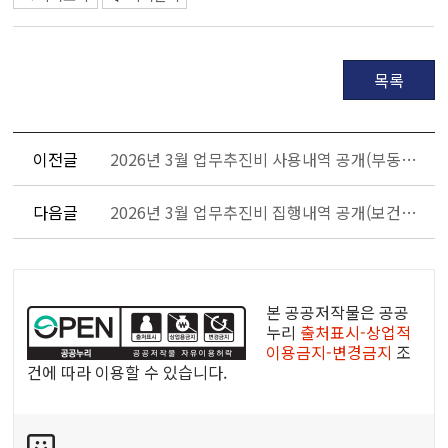
목록
이전글
2026년 3월 업무추진비 사용내역 공개(부동산정보과)
다음글
2026년 3월 업무추진비 집행내역 공개(보건정책과)
공
공
본 공공저작물은 공공
누
누리
출처표시-상업적
이용금지-변경금지
조
리
건에 따라 이용할 수 있습니다.
공
공
콘
저