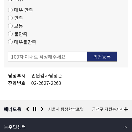
족
매우 만족
도
만족
조
보통
사
불만족
매우불만족
담
담당부서
민원감사담당관
당
전화번호
02-2627-2263
자
정
보
배너모음
경찰청 유실물 통합포털
서울시 평생학습포털
금천구 자원봉사센터
동주민센터