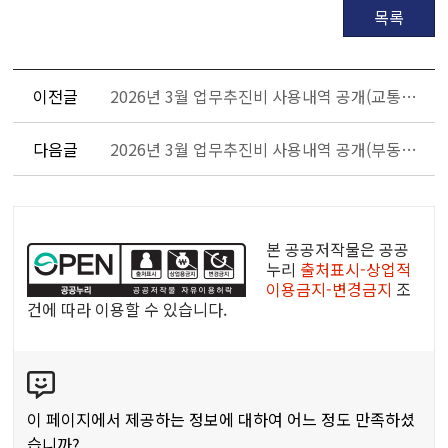
목록
이전글
2026년 3월 업무추진비 사용내역 공개(교통건설국)
다음글
2026년 3월 업무추진비 사용내역 공개(부동산정보과)
공
공
본 공공저작물은 공공
누
누리
출처표시-상업적
이용금지-변경금지
조
리
건에 따라 이용할 수 있습니다.
공
공
콘
저
텐
작
츠
물
이 페이지에서 제공하는 정보에 대하여 어느 정도 만족하셨
만
습니까?