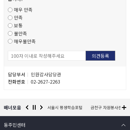
족
매우 만족
도
만족
조
보통
사
불만족
매우불만족
담
담당부서
민원감사담당관
당
전화번호
02-2627-2263
자
정
보
배너모음
경찰청 유실물 통합포털
서울시 평생학습포털
금천구 자원봉사센터
동주민센터