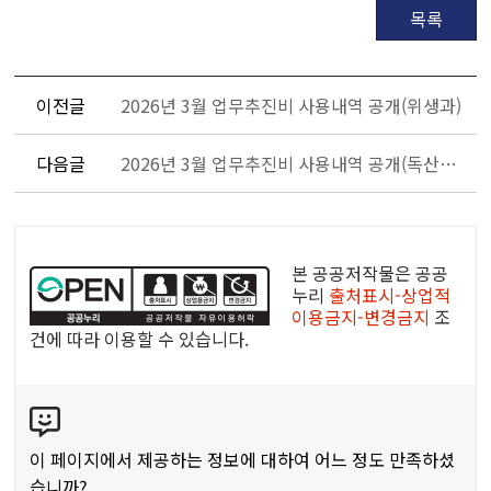
목록
이전글
2026년 3월 업무추진비 사용내역 공개(위생과)
다음글
2026년 3월 업무추진비 사용내역 공개(독산2동)
공
공
본 공공저작물은 공공
누
누리
출처표시-상업적
이용금지-변경금지
조
리
건에 따라 이용할 수 있습니다.
공
공
콘
저
텐
작
츠
물
이 페이지에서 제공하는 정보에 대하여 어느 정도 만족하셨
만
습니까?