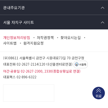
관내주요기관
서울 자치구 사이트
개인정보처리방침
저작권정책
찾아오시는길
사이트맵
원격지원요청
(우)08611 서울특별시 금천구 시흥대로73길 70
금천구청
대표전화 02-2627-2114(120 다산콜센터로연결)
서울톡
야간·공휴일 02-2627-2300, 2330(종합상황실로 연결)
대표팩스 02-896-6322
위로