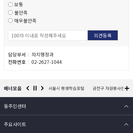
보통
사
불만족
매우불만족
담
담당부서
자치행정과
당
전화번호
02-2627-1044
자
정
보
배너모음
경찰청 유실물 통합포털
서울시 평생학습포털
금천구 자원봉사센터
동주민센터
주요사이트