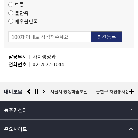
보통
사
불만족
매우불만족
담
담당부서
자치행정과
당
전화번호
02-2627-1044
자
정
보
배너모음
경찰청 유실물 통합포털
서울시 평생학습포털
금천구 자원봉사센터
동주민센터
주요사이트