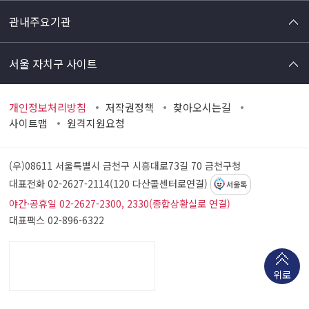
관내주요기관
서울 자치구 사이트
개인정보처리방침
저작권정책
찾아오시는길
사이트맵
원격지원요청
(우)08611 서울특별시 금천구 시흥대로73길 70
금천구청
대표전화 02-2627-2114(120 다산콜센터로연결)
서울톡
야간·공휴일 02-2627-2300, 2330(종합상황실로 연결)
대표팩스 02-896-6322
위로