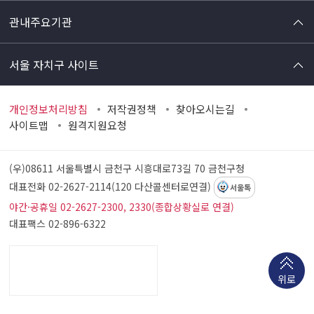
관내주요기관
서울 자치구 사이트
개인정보처리방침
저작권정책
찾아오시는길
사이트맵
원격지원요청
(우)08611 서울특별시 금천구 시흥대로73길 70
금천구청
대표전화 02-2627-2114(120 다산콜센터로연결)
서울톡
야간·공휴일 02-2627-2300, 2330(종합상황실로 연결)
대표팩스 02-896-6322
위로