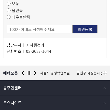
보통
사
불만족
매우불만족
담
담당부서
자치행정과
당
전화번호
02-2627-1044
자
정
보
배너모음
경찰청 유실물 통합포털
서울시 평생학습포털
금천구 자원봉사센터
동주민센터
주요사이트