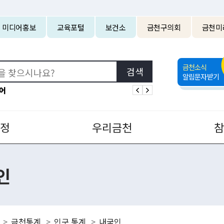
본문 바로가기
미디어홍보
교육포털
보건소
금천구의회
금천미
금천소식
알림문자받기
어
정
우리금천
인
금천통계
인구 통계
내국인