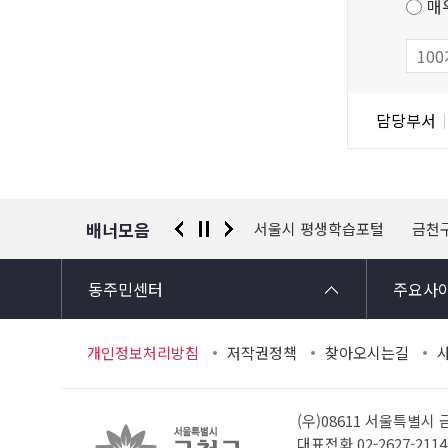
매
만
족
도
조
담
담당부서
사
당
자
정
보
배너모음
 신고센터
경찰청 유실물 통합포털
서울시 평생학습포털
금천
동주민센터
주요사
개인정보처리방침
저작권정책
찾아오시는길
(우)08611 서울특별시
대표전화 02-2627-21