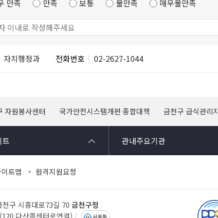
우 만족
만족
보통
불만족
매우불만족
자치행정과
전화번호
02-2627-1044
구 자원봉사센터
국가안전시스템개편 종합대책
금천구 급식관리
이트
관내주요기관
사이트맵
원격지원요청
 금천구 시흥대로73길 70
금천구청
14(120 다산콜센터로연결)
서울톡