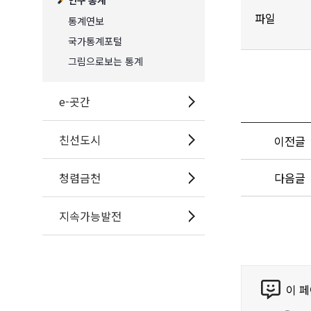
인구 통계
파일
통계연보
국가통계포털
그림으로보는 통계
e-곳간
친선도시
이전글
청렴금천
다음글
지속가능발전
콘
이 
텐
츠