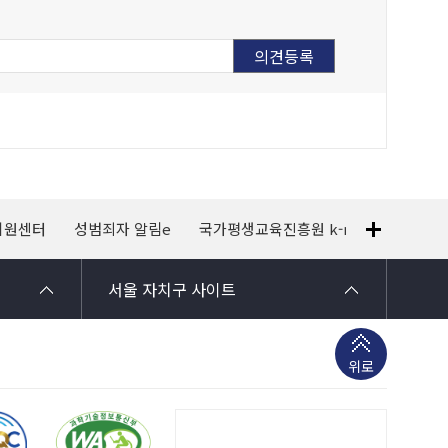
지원센터
성범죄자 알림e
국가평생교육진흥원 k-mooc
120
서울 자치구 사이트
위로