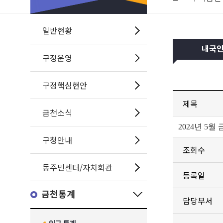
일반현황
내국
구정운영
구정핵심현안
제목
금천소식
2024년 5
구청안내
조회수
동주민센터/자치회관
등록일
금천통계
담당부서