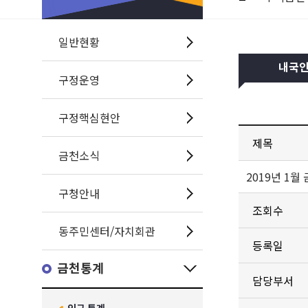
일반현황
내국
구정운영
구정핵심현안
제목
금천소식
2019년 1
구청안내
조회수
동주민센터/자치회관
등록일
금천통계
담당부서