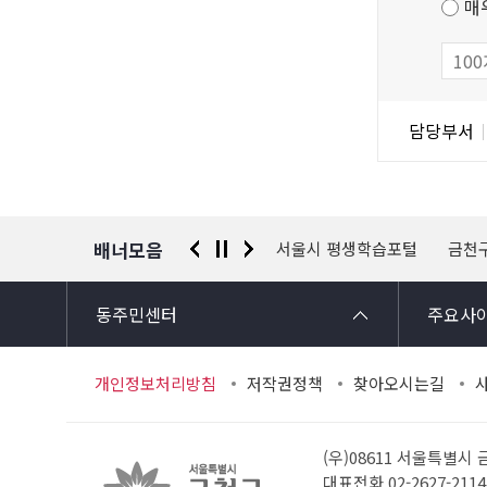
매
만
족
도
조
담
담당부서
사
당
자
정
보
배너모음
 신고센터
경찰청 유실물 통합포털
서울시 평생학습포털
금천
동주민센터
주요사
개인정보처리방침
저작권정책
찾아오시는길
(우)08611 서울특별시
대표전화 02-2627-21