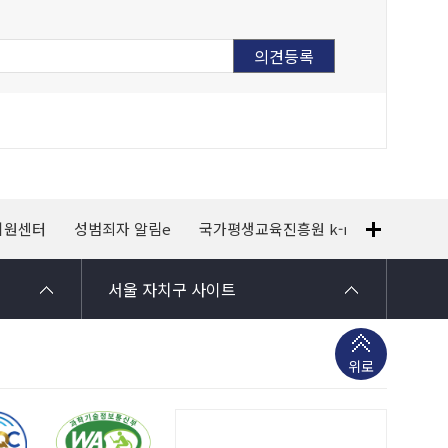
지원센터
성범죄자 알림e
국가평생교육진흥원 k-mooc
120
서울 자치구 사이트
위로