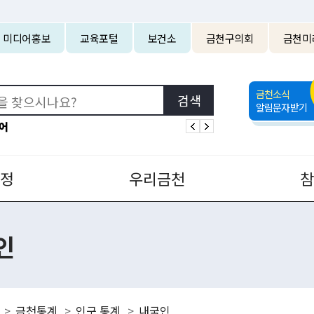
본문 바로가기
미디어홍보
교육포털
보건소
금천구의회
금천미
금천소식
알림문자받기
어
정
우리금천
인
금천통계
인구 통계
내국인