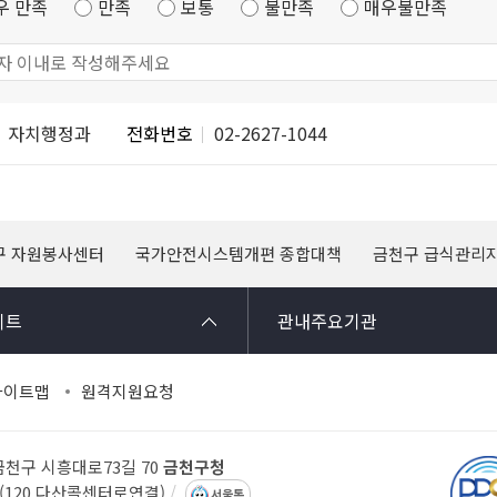
우 만족
만족
보통
불만족
매우불만족
자치행정과
전화번호
02-2627-1044
구 자원봉사센터
국가안전시스템개편 종합대책
금천구 급식관리
이트
관내주요기관
사이트맵
원격지원요청
 금천구 시흥대로73길 70
금천구청
14(120 다산콜센터로연결)
서울톡