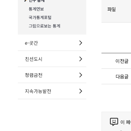
인구 통계
파일
통계연보
국가통계포털
그림으로보는 통계
e-곳간
친선도시
이전글
청렴금천
다음글
지속가능발전
콘
이 
텐
츠