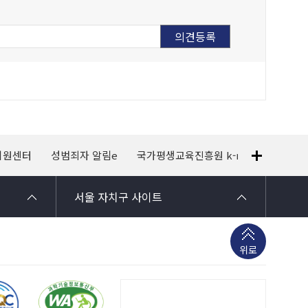
지원센터
성범죄자 알림e
국가평생교육진흥원 k-mooc
120
서울 자치구 사이트
위로