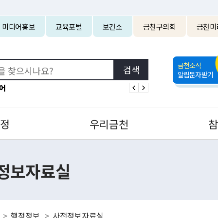
본문 바로가기
미디어홍보
교육포털
보건소
금천구의회
금천미
금천소식
알림문자받기
어
정
우리금천
정보자료실
행정정보
사전정보자료실