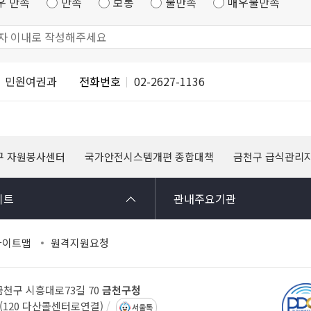
우 만족
만족
보통
불만족
매우불만족
민원여권과
전화번호
02-2627-1136
구 자원봉사센터
국가안전시스템개편 종합대책
금천구 급식관리
이트
관내주요기관
사이트맵
원격지원요청
 금천구 시흥대로73길 70
금천구청
14(120 다산콜센터로연결)
서울톡