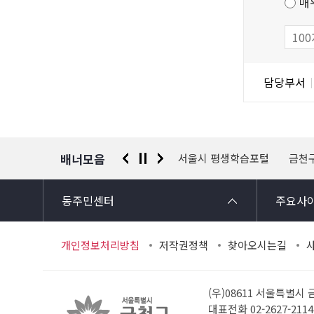
매
만
작
족
물
도
조
담
담당부서
사
당
자
정
보
배너모음
 신고센터
경찰청 유실물 통합포털
서울시 평생학습포털
금천
동주민센터
주요사
개인정보처리방침
저작권정책
찾아오시는길
(우)08611 서울특별시
대표전화 02-2627-21