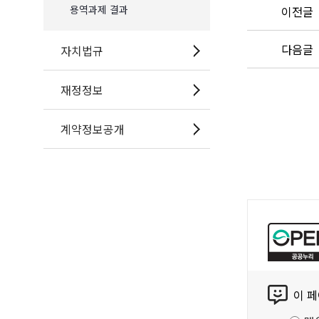
용역과제 결과
이전글
다음글
자치법규
재정정보
계약정보공개
공
공
누
리
콘
공
이 
텐
공
츠
저