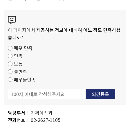
공
공
콘
저
텐
작
츠
물
이 페이지에서 제공하는 정보에 대하여 어느 정도 만족하셨
만
습니까?
족
매우 만족
도
만족
조
보통
사
불만족
매우불만족
담
담당부서
기획예산과
당
전화번호
02-2627-1105
자
정