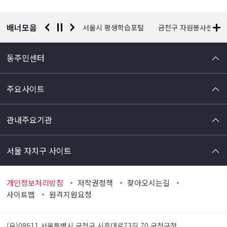
보
배너모음
경찰청 유실물 통합포털
서울시 평생학습포털
금천구 자원봉사센터
동주민센터
주요사이트
관내주요기관
서울 자치구 사이트
개인정보처리방침
저작권정책
찾아오시는길
사이트맵
원격지원요청
(우)08611 서울특별시 금천구 시흥대로73길 70
금천구청