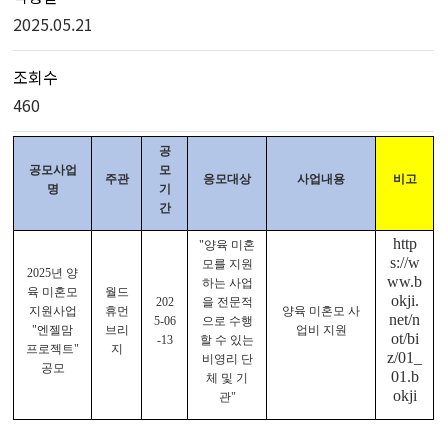
2025.05.21
조회수
460
공
공모사업
모
주관
응모대상
사업내용
비고
명
기
간
http
"양육 미혼
s://w
모를 지원
2025년 양
ww.b
하는 사업
육 미혼모
월드
okji.
202
을 전문적
지원사업
휴먼
양육 미혼모 사
net/n
5-06
으로 수행
"엔젤맘
브리
업비 지원
ot/bi
-13
할 수 있는
프로젝트"
지
z/01_
비영리 단
공모
01.b
체 및 기
okji
관"