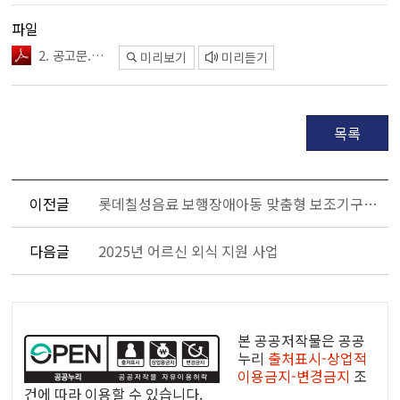
파일
2. 공고문.pdf
미리보기
미리듣기
목록
이전글
롯데칠성음료 보행장애아동 맞춤형 보조기구 지원사업
다음글
2025년 어르신 외식 지원 사업
공
공
본 공공저작물은 공공
누
누리
출처표시-상업적
이용금지-변경금지
조
리
건에 따라 이용할 수 있습니다.