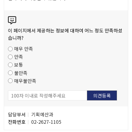
공
공
콘
저
텐
작
츠
물
이 페이지에서 제공하는 정보에 대하여 어느 정도 만족하셨
만
습니까?
족
매우 만족
도
만족
조
보통
사
불만족
매우불만족
담
담당부서
기획예산과
당
전화번호
02-2627-1105
자
정