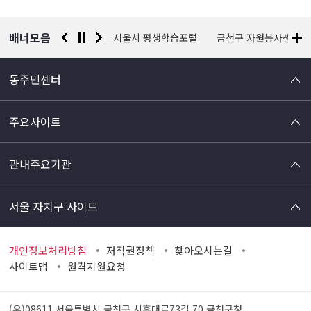
보
배너모음
경찰청 유실물 통합포털
서울시 평생학습포털
금천구 자원봉사센터
동주민센터
주요사이트
관내주요기관
서울 자치구 사이트
개인정보처리방침
저작권정책
찾아오시는길
사이트맵
원격지원요청
(우)08611 서울특별시 금천구 시흥대로73길 70
금천구청