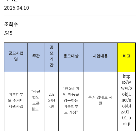
2025.04.10
조회수
545
공
공모사업
모
주관
응모대상
사업내용
비고
명
기
간
http
s://w
ww.b
"만 5세 미
"사단
okji.
미혼한부
202
만 아동을
법인
주거 임대료 지
net/n
모 주거비
5-04
양육하는
오픈
원
ot/bi
지원사업
-20
미혼한부
월드"
z/01_
모 가정"
01.b
okji