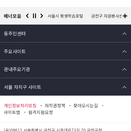
보
배너모음
경찰청 유실물 통합포털
서울시 평생학습포털
금천구 자원봉사센터
동주민센터
주요사이트
관내주요기관
서울 자치구 사이트
개인정보처리방침
저작권정책
찾아오시는길
사이트맵
원격지원요청
(우)08611 서울특별시 금천구 시흥대로73길 70
금천구청