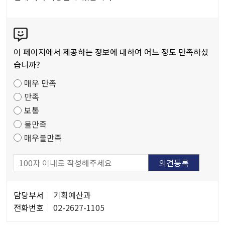
공
공
콘
저
텐
작
츠
물
이 페이지에서 제공하는 정보에 대하여 어느 정도 만족하셨
만
습니까?
족
매우 만족
도
만족
조
보통
사
불만족
매우불만족
담
담당부서
기획예산과
당
전화번호
02-2627-1105
자
정