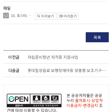
파일
10. 포스터.jpg
미리보기
미리듣기
목록
이전글
자립준비청년 자격증 지원사업
다음글
롯데칠성음료 보행장애아동 맞춤형 보조기구 지원사업
공
공
본 공공저작물은 공공
누
누리
출처표시-상업적
이용금지-변경금지
조
리
건에 따라 이용할 수 있습니다.