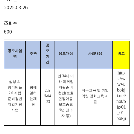
2025.03.26
조회수
600
공
공모사업
모
주관
응모대상
사업내용
비고
명
기
간
http
만 34세 이
s://w
삼성 희
하 미취업
ww.
망디딤돌
함께
자립준비
bokj
202
직무교육 및 취업
2.0 자립
일하
청년(보호
i.net/
5-04
역량 강화교육 지
준비청년
는재
연장아동,
not/b
-23
원
취업지원
단
보호종료
iz/01
사업
5년 경과
_01.
자 등)
bokji