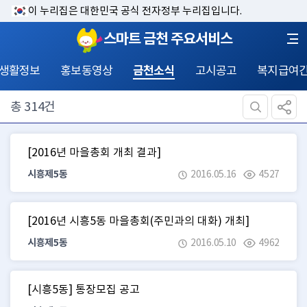
이 누리집은 대한민국 공식 전자정부 누리집입니다.
스마트 금천 주요서비스
 생활정보
홍보동영상
금천소식
고시공고
복지급여
총
314
건
[2016년 마을총회 개최 결과]
시흥제5동
2016.05.16
4527
[2016년 시흥5동 마을총회(주민과의 대화) 개최]
시흥제5동
2016.05.10
4962
[시흥5동] 통장모집 공고