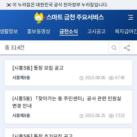
이 누리집은 대한민국 공식 전자정부 누리집입니다.
스마트 금천 주요서비스
 생활정보
홍보동영상
금천소식
고시공고
복지급여
총
314
건
[시흥5동] 통장 모집 공고
시흥제5동
2015.08.06
6740
(시흥5동) 「찾아가는 동 주민센터」공사 관련 민원실
변경 안내
시흥제5동
2015.06.25
7223
[시흥5동] 통장 추가모집 공고