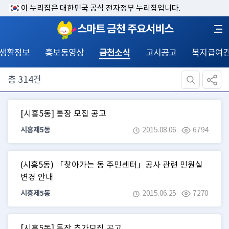
이 누리집은 대한민국 공식 전자정부 누리집입니다.
스마트 금천 주요서비스
 생활정보
홍보동영상
금천소식
고시공고
복지급여
총
314
건
[시흥5동] 통장 모집 공고
시흥제5동
2015.08.06
6794
(시흥5동) 「찾아가는 동 주민센터」공사 관련 민원실
변경 안내
시흥제5동
2015.06.25
7270
[시흥5동] 통장 추가모집 공고