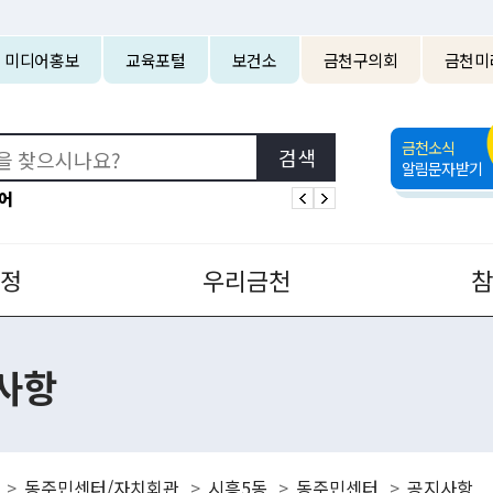
본문 바로가기
미디어홍보
교육포털
보건소
금천구의회
금천미
금천소식
알림문자받기
어
정
우리금천
사항
동주민센터/자치회관
시흥5동
동주민센터
공지사항