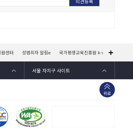
지원센터
성범죄자 알림e
국가평생교육진흥원 k-mooc
120
서울 자치구 사이트
위로