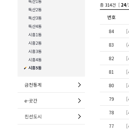
독산1동
총
314
건 [
/
24
독산2동
번호
독산3동
독산4동
84
시흥1동
시흥2동
83
시흥3동
82
시흥4동
시흥5동
81
금천통계
80
79
e-곳간
78
친선도시
77