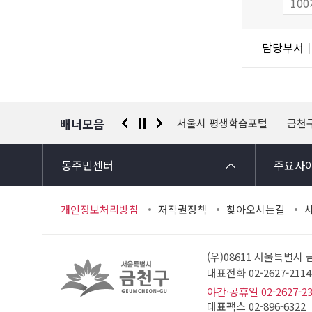
도
조
담
담당부서
사
당
자
정
보
배너모음
 신고센터
경찰청 유실물 통합포털
서울시 평생학습포털
금천
동주민센터
주요사
개인정보처리방침
저작권정책
찾아오시는길
(우)08611 서울특별시
대표전화 02-2627-21
야간·공휴일 02-2627-2
대표팩스 02-896-6322