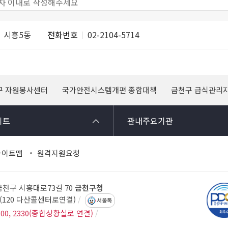
시흥5동
전화번호
02-2104-5714
구 자원봉사센터
국가안전시스템개편 종합대책
금천구 급식관리
이트
관내주요기관
사이트맵
원격지원요청
 금천구 시흥대로73길 70
금천구청
14(120 다산콜센터로연결)
서울톡
300, 2330(종합상황실로 연결)