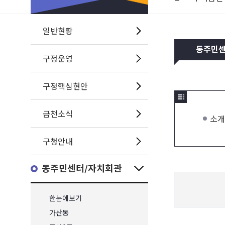
일반현황
동주민
구정운영
구정핵심현안
금천소식
소개
구청안내
동주민센터/자치회관
한눈에보기
가산동