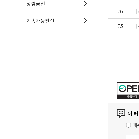
청렴금천
76
지속가능발전
75
공
공
누
리
콘
공
이 
텐
공
츠
저
매
만
작
족
물