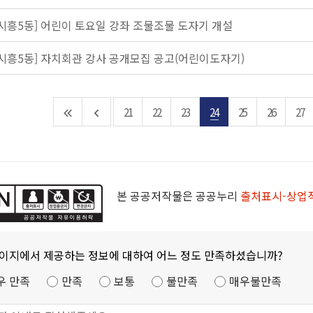
[시흥5동] 어린이 토요일 강좌 조물조물 도자기 개설
[시흥5동] 자치회관 강사 공개모집 공고(어린이도자기)
21
22
23
24
25
26
27
본 공공저작물은 공공누리
출처표시-상업
페이지에서 제공하는 정보에 대하여 어느 정도 만족하셨습니까?
우 만족
만족
보통
불만족
매우불만족