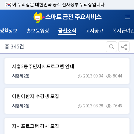
이 누리집은 대한민국 공식 전자정부 누리집입니다.
스마트 금천 주요서비스
 생활정보
홍보동영상
금천소식
고시공고
복지급여
총
345
건
시흥2동주민자치프로그램 안내
시흥제2동
2013.09.04
8044
어린이한자 수강생 모집
시흥제2동
2013.08.28
7646
자치프로그램 강사 모집