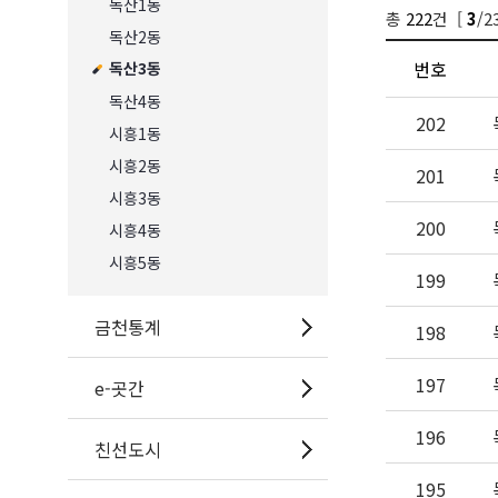
독산1동
총
222
건 [
/2
3
독산2동
번호
독산3동
독산4동
202
시흥1동
시흥2동
201
시흥3동
200
시흥4동
시흥5동
199
금천통계
198
197
e-곳간
196
친선도시
195