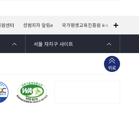
지원센터
성범죄자 알림e
국가평생교육진흥원 k-mooc
120
서울 자치구 사이트
위로