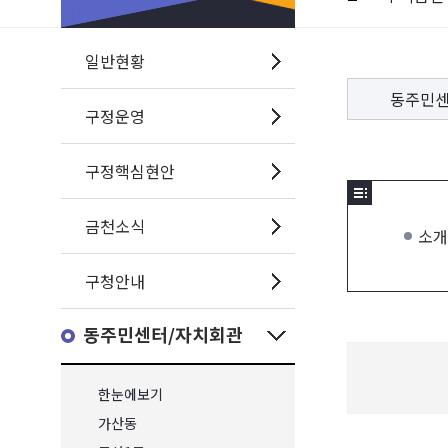
일반현황
동주민
구정운영
구정핵심현안
금천소식
소개
구청안내
동주민센터/자치회관
한눈에보기
가산동