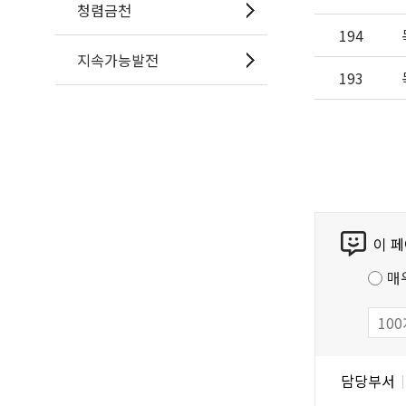
청렴금천
194
지속가능발전
193
콘
이 
텐
츠
매
만
족
도
조
담
담당부서
사
당