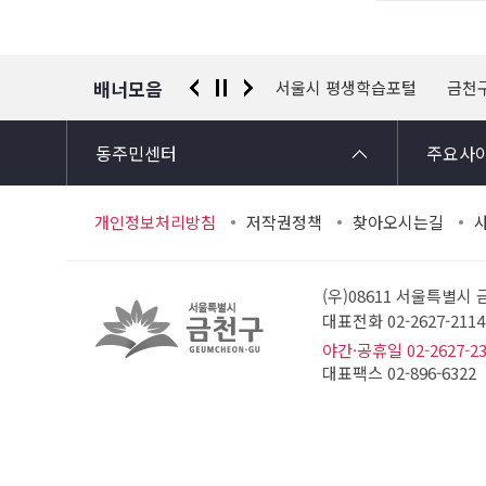
자
정
보
배너모음
 신고센터
경찰청 유실물 통합포털
서울시 평생학습포털
금천
동주민센터
주요사
개인정보처리방침
저작권정책
찾아오시는길
(우)08611 서울특별시
대표전화 02-2627-21
야간·공휴일 02-2627-2
대표팩스 02-896-6322