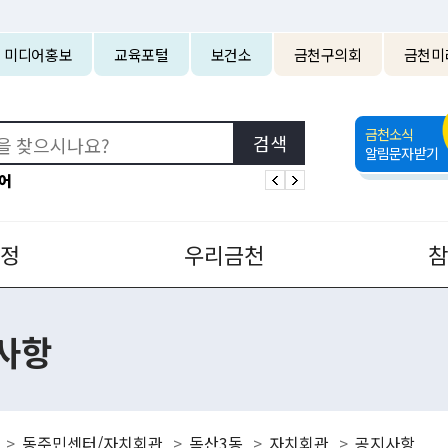
본문 바로가기
미디어홍보
교육포털
보건소
금천구의회
금천미
금천소식
알림문자받기
어
정
우리금천
사항
동주민센터/자치회관
독산3동
자치회관
공지사항