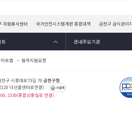
구 자원봉사센터
국가안전시스템개편 종합대책
금천구 급식관리
이트
관내주요기관
사이트맵
원격지원요청
 금천구 시흥대로73길 70
금천구청
14(120 다산콜센터로연결)
서울톡
300, 2330(종합상황실로 연결)