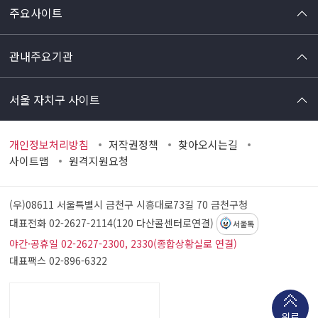
주요사이트
관내주요기관
서울 자치구 사이트
개인정보처리방침
저작권정책
찾아오시는길
사이트맵
원격지원요청
(우)08611 서울특별시 금천구 시흥대로73길 70
금천구청
대표전화 02-2627-2114(120 다산콜센터로연결)
서울톡
야간·공휴일 02-2627-2300, 2330(종합상황실로 연결)
대표팩스 02-896-6322
위로