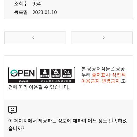
조회수
954
등록일
2023.01.10
공
공
본 공공저작물은 공공
누
누리
출처표시-상업적
이용금지-변경금지
조
리
건에 따라 이용할 수 있습니다.
공
공
콘
저
텐
작
츠
물
이 페이지에서 제공하는 정보에 대하여 어느 정도 만족하셨
만
습니까?
족