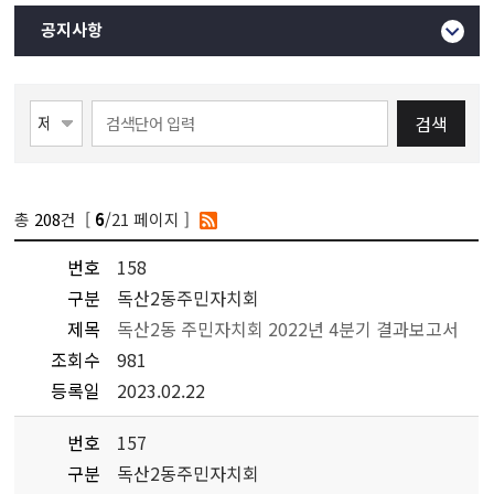
공지사항
검색
총
208
건 [
/21 페이지 ]
6
번호
158
구분
독산2동주민자치회
제목
독산2동 주민자치회 2022년 4분기 결과보고서
조회수
981
등록일
2023.02.22
번호
157
구분
독산2동주민자치회