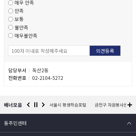
매우 만족
도
만족
조
보통
사
불만족
매우불만족
담
담당부서
독산2동
당
전화번호
02-2104-5272
자
정
보
배너모음
경찰청 유실물 통합포털
서울시 평생학습포털
금천구 자원봉사센터
동주민센터