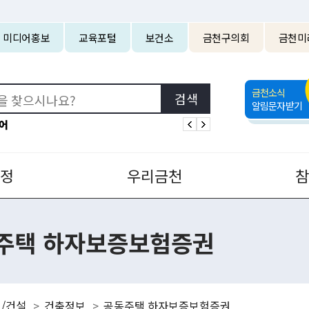
본문 바로가기
미디어홍보
교육포털
보건소
금천구의회
금천미
금천소식
알림문자받기
어
정
우리금천
주택 하자보증보험증권
/건설
건축정보
공동주택 하자보증보험증권