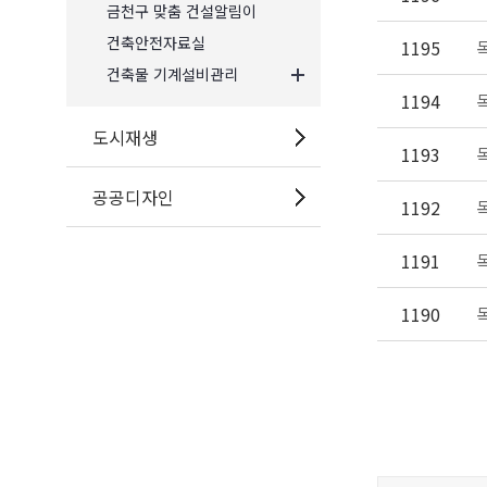
금천구 맞춤 건설알림이
건축안전자료실
1195
독
건축물 기계설비관리
1194
독
도시재생
1193
독
공공디자인
1192
1191
1190
독