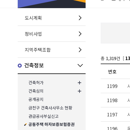
도시계획
정비사업
지역주택조합
총
1,319
건 [
1
건축정보
번호
건축허가
1199
건축심의
공개공지
1198
금천구 건축사사무소 현황
1197
관급공사부실신고
공동주택 하자보증보험증권
1196
독