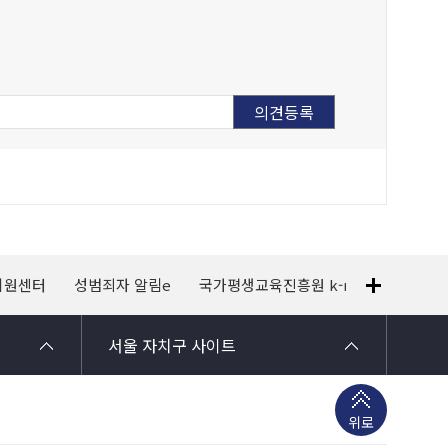
지원센터
성범죄자 알림e
국가평생교육진흥원 k-mooc
120
서울 자치구 사이트
위로