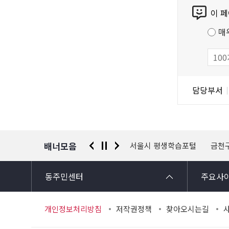
콘
이 
텐
츠
매
만
족
도
조
담
담당부서
사
당
자
정
보
배너모음
 신고센터
경찰청 유실물 통합포털
서울시 평생학습포털
금천
동주민센터
주요사
개인정보처리방침
저작권정책
찾아오시는길