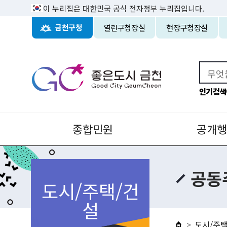
이 누리집은 대한민국 공식 전자정부 누리집입니다.
열린구청장실
현장구청장실
금천구청
인기검색
종합민원
공개행
공동
도시/주택/건
설
도시/주택