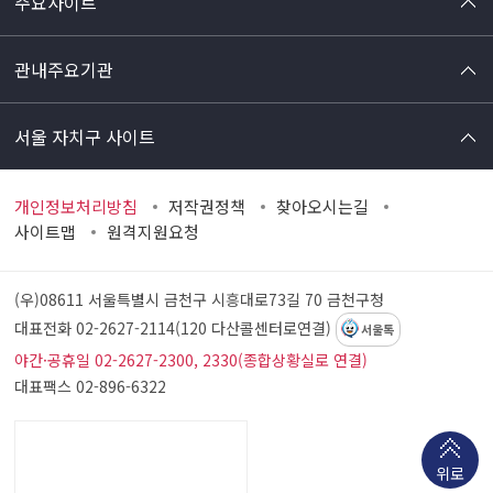
주요사이트
관내주요기관
서울 자치구 사이트
개인정보처리방침
저작권정책
찾아오시는길
사이트맵
원격지원요청
(우)08611 서울특별시 금천구 시흥대로73길 70
금천구청
대표전화 02-2627-2114(120 다산콜센터로연결)
서울톡
야간·공휴일 02-2627-2300, 2330(종합상황실로 연결)
대표팩스 02-896-6322
위로