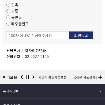
만족
조
보통
사
불만족
매우불만족
담
담당부서
일자리청년과
당
전화번호
02-2627-2145
자
정
보
배너모음
경찰청 유실물 통합포털
서울시 평생학습포털
금천구 자원봉사센터
동주민센터