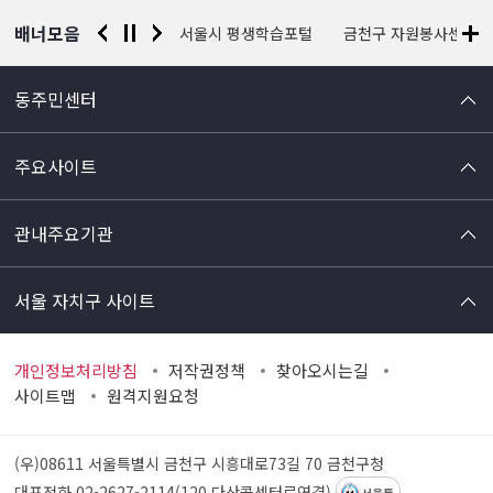
배너모음
경찰청 유실물 통합포털
서울시 평생학습포털
금천구 자원봉사센터
동주민센터
주요사이트
관내주요기관
서울 자치구 사이트
개인정보처리방침
저작권정책
찾아오시는길
사이트맵
원격지원요청
(우)08611 서울특별시 금천구 시흥대로73길 70
금천구청
대표전화 02-2627-2114(120 다산콜센터로연결)