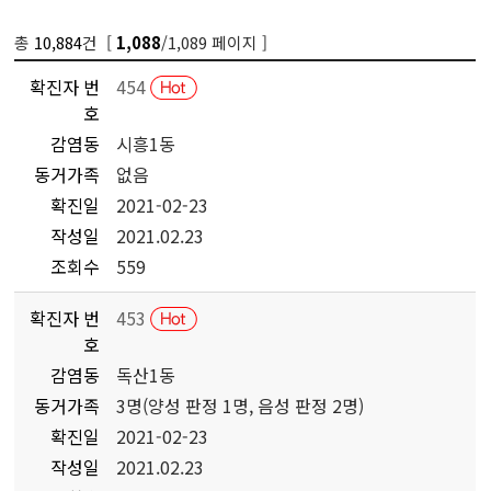
총
10,884
건 [
/1,089 페이지 ]
1,088
확진자 번
454
호
감염동
시흥1동
동거가족
없음
확진일
2021-02-23
작성일
2021.02.23
조회수
559
확진자 번
453
호
감염동
독산1동
동거가족
3명(양성 판정 1명, 음성 판정 2명)
확진일
2021-02-23
작성일
2021.02.23